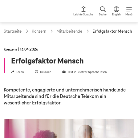
Leichte Sprache
Suche
English
Menü
a
Startseite
Konzern
Mitarbeitende
Erfolgsfaktor Mensch
k
t
u
Konzern
13.04.2026
e
l
Erfolgsfaktor Mensch
l
e
Teilen
Drucken
Text in Leichter Sprache lesen
S
e
i
Kompetente, engagierte und unternehmerisch handelnde
t
Mitarbeitende sind für die Deutsche Telekom ein
e
wesentlicher Erfolgsfaktor.
: