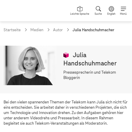
Leichte Sprache
Suche
English
Menü
a
Startseite
Medien
Autor
Julia Handschuhmacher
k
t
u
e
Julia
l
l
Handschuhmacher
e
S
Pressesprecherin und Telekom
e
Bloggerin
i
t
e
:
Bei den vielen spannenden Themen der Telekom kann Julia sich nicht für
eins entscheiden. Sie arbeitet daher in verschiedenen Projekten, die sich
um Technologie und Innovation drehen. Zu den Aufgaben gehören hier
unter anderem Videodrehs und Pressearbeit. In diesem Rahmen
begleitet sie auch Telekom-Veranstaltungen als Moderatorin.