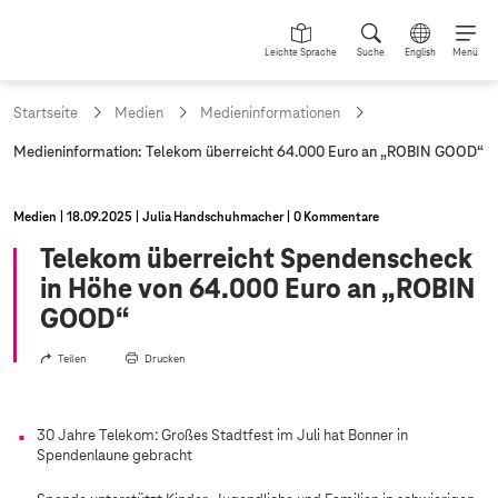
Leichte Sprache
Suche
English
Menü
Startseite
Medien
Medieninformationen
a
Medieninformation: Telekom überreicht 64.000 Euro an „ROBIN GOOD“
k
t
u
Medien
18.09.2025
Julia Handschuhmacher
0 Kommentare
e
l
Telekom überreicht Spendenscheck
l
in Höhe von 64.000 Euro an „ROBIN
e
S
GOOD“
e
i
Teilen
Drucken
t
e
:
30 Jahre Telekom: Großes Stadtfest im Juli hat Bonner in
Spendenlaune gebracht