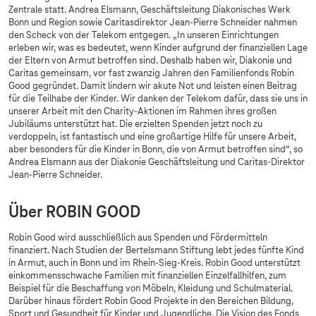
Zentrale statt. Andrea Elsmann, Geschäftsleitung Diakonisches Werk
Bonn und Region sowie Caritasdirektor Jean-Pierre Schneider nahmen
den Scheck von der Telekom entgegen. „In unseren Einrichtungen
erleben wir, was es bedeutet, wenn Kinder aufgrund der finanziellen Lage
der Eltern von Armut betroffen sind. Deshalb haben wir, Diakonie und
Caritas gemeinsam, vor fast zwanzig Jahren den Familienfonds Robin
Good gegründet. Damit lindern wir akute Not und leisten einen Beitrag
für die Teilhabe der Kinder. Wir danken der Telekom dafür, dass sie uns in
unserer Arbeit mit den Charity-Aktionen im Rahmen ihres großen
Jubiläums unterstützt hat. Die erzielten Spenden jetzt noch zu
verdoppeln, ist fantastisch und eine großartige Hilfe für unsere Arbeit,
aber besonders für die Kinder in Bonn, die von Armut betroffen sind“, so
Andrea Elsmann aus der Diakonie Geschäftsleitung und Caritas-Direktor
Jean-Pierre Schneider.
Über ROBIN GOOD
Robin Good wird ausschließlich aus Spenden und Fördermitteln
finanziert. Nach Studien der Bertelsmann Stiftung lebt jedes fünfte Kind
in Armut, auch in Bonn und im Rhein-Sieg-Kreis. Robin Good unterstützt
einkommensschwache Familien mit finanziellen Einzelfallhilfen, zum
Beispiel für die Beschaffung von Möbeln, Kleidung und Schulmaterial.
Darüber hinaus fördert Robin Good Projekte in den Bereichen Bildung,
Sport und Gesundheit für Kinder und Jugendliche. Die Vision des Fonds