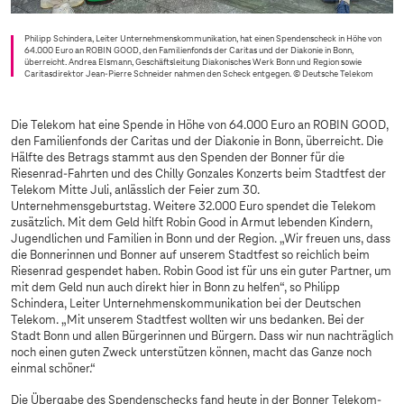
Philipp Schindera, Leiter Unternehmenskommunikation, hat einen Spendenscheck in Höhe von
64.000 Euro an ROBIN GOOD, den Familienfonds der Caritas und der Diakonie in Bonn,
überreicht. Andrea Elsmann, Geschäftsleitung Diakonisches Werk Bonn und Region sowie
Caritasdirektor Jean-Pierre Schneider nahmen den Scheck entgegen.
© Deutsche Telekom
Die Telekom hat eine Spende in Höhe von 64.000 Euro an ROBIN GOOD,
den Familienfonds der Caritas und der Diakonie in Bonn, überreicht. Die
Hälfte des Betrags stammt aus den Spenden der Bonner für die
Riesenrad-Fahrten und des Chilly Gonzales Konzerts beim Stadtfest der
Telekom Mitte Juli, anlässlich der Feier zum 30.
Unternehmensgeburtstag. Weitere 32.000 Euro spendet die Telekom
zusätzlich. Mit dem Geld hilft Robin Good in Armut lebenden Kindern,
Jugendlichen und Familien in Bonn und der Region. „Wir freuen uns, dass
die Bonnerinnen und Bonner auf unserem Stadtfest so reichlich beim
Riesenrad gespendet haben. Robin Good ist für uns ein guter Partner, um
mit dem Geld nun auch direkt hier in Bonn zu helfen“, so Philipp
Schindera, Leiter Unternehmenskommunikation bei der Deutschen
Telekom. „Mit unserem Stadtfest wollten wir uns bedanken. Bei der
Stadt Bonn und allen Bürgerinnen und Bürgern. Dass wir nun nachträglich
noch einen guten Zweck unterstützen können, macht das Ganze noch
einmal schöner.“
Die Übergabe des Spendenschecks fand heute in der Bonner Telekom-