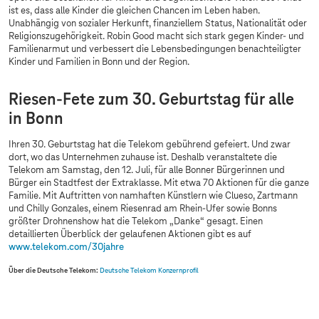
ist es, dass alle Kinder die gleichen Chancen im Leben haben.
Unabhängig von sozialer Herkunft, finanziellem Status, Nationalität oder
Religionszugehörigkeit. Robin Good macht sich stark gegen Kinder- und
Familienarmut und verbessert die Lebensbedingungen benachteiligter
Kinder und Familien in Bonn und der Region.
Riesen-Fete zum 30. Geburtstag für alle
in Bonn
Ihren 30. Geburtstag hat die Telekom gebührend gefeiert. Und zwar
dort, wo das Unternehmen zuhause ist. Deshalb veranstaltete die
Telekom am Samstag, den 12. Juli, für alle Bonner Bürgerinnen und
Bürger ein Stadtfest der Extraklasse. Mit etwa 70 Aktionen für die ganze
Familie. Mit Auftritten von namhaften Künstlern wie Clueso, Zartmann
und Chilly Gonzales, einem Riesenrad am Rhein-Ufer sowie Bonns
größter Drohnenshow hat die Telekom „Danke“ gesagt. Einen
detaillierten Überblick der gelaufenen Aktionen gibt es auf
www.telekom.com
/30jahre
Über die Deutsche Telekom:
Deutsche Telekom Konzernprofil