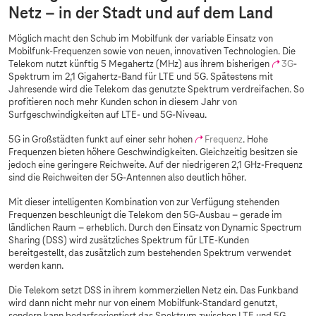
Netz – in der Stadt und auf dem Land
Möglich macht den Schub im Mobilfunk der variable Einsatz von
Mobilfunk-Frequenzen sowie von neuen, innovativen Technologien. Die
Telekom nutzt künftig 5 Megahertz (MHz) aus ihrem bisherigen
3G
-
Spektrum im 2,1 Gigahertz-Band für LTE und 5G. Spätestens mit
Jahresende wird die Telekom das genutzte Spektrum verdreifachen. So
profitieren noch mehr Kunden schon in diesem Jahr von
Surfgeschwindigkeiten auf LTE- und 5G-Niveau.
5G in Großstädten funkt auf einer sehr hohen
Frequenz
. Hohe
Frequenzen bieten höhere Geschwindigkeiten. Gleichzeitig besitzen sie
jedoch eine geringere Reichweite. Auf der niedrigeren 2,1 GHz-Frequenz
sind die Reichweiten der 5G-Antennen also deutlich höher.
Mit dieser intelligenten Kombination von zur Verfügung stehenden
Frequenzen beschleunigt die Telekom den 5G-Ausbau – gerade im
ländlichen Raum – erheblich. Durch den Einsatz von Dynamic Spectrum
Sharing (DSS) wird zusätzliches Spektrum für LTE-Kunden
bereitgestellt, das zusätzlich zum bestehenden Spektrum verwendet
werden kann.
Die Telekom setzt DSS in ihrem kommerziellen Netz ein. Das Funkband
wird dann nicht mehr nur von einem Mobilfunk-Standard genutzt,