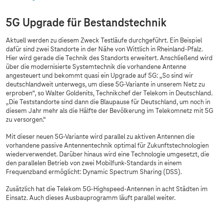
5G Upgrade für Bestandstechnik
Aktuell werden zu diesem Zweck Testläufe durchgeführt. Ein Beispiel
dafür sind zwei Standorte in der Nähe von Wittlich in Rheinland-Pfalz.
Hier wird gerade die Technik des Standorts erweitert. Anschließend wird
über die modernisierte Systemtechnik die vorhandene Antenne
angesteuert und bekommt quasi ein Upgrade auf 5G: „So sind wir
deutschlandweit unterwegs, um diese 5G-Variante in unserem Netz zu
erproben“, so Walter Goldenits, Technikchef der Telekom in Deutschland.
„Die Teststandorte sind dann die Blaupause für Deutschland, um noch in
diesem Jahr mehr als die Hälfte der Bevölkerung im Telekomnetz mit 5G
zu versorgen.“
Mit dieser neuen 5G-Variante wird parallel zu aktiven Antennen die
vorhandene passive Antennentechnik optimal für Zukunftstechnologien
wiederverwendet. Darüber hinaus wird eine Technologie umgesetzt, die
den parallelen Betrieb von zwei Mobilfunk-Standards in einem
Frequenzband ermöglicht: Dynamic Spectrum Sharing (DSS).
Zusätzlich hat die Telekom 5G-Highspeed-Antennen in acht Städten im
Einsatz. Auch dieses Ausbauprogramm läuft parallel weiter.