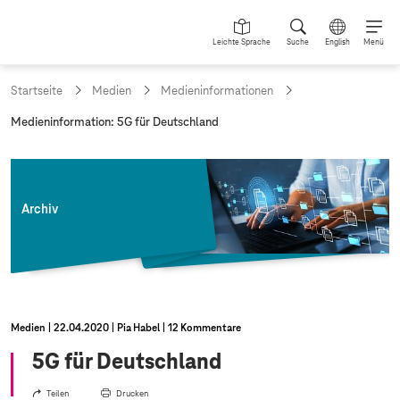
Leichte Sprache
Suche
English
Menü
Startseite
Medien
Medieninformationen
a
Medieninformation: 5G für Deutschland
k
t
u
e
l
Archiv
l
e
S
e
i
t
e
Medien
22.04.2020
Pia Habel
12 Kommentare
:
5G für Deutschland
Teilen
Drucken