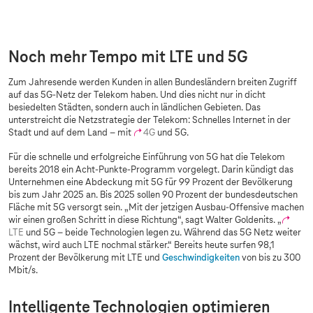
Sorry, diesen Inhalt dürfen wir aufgrund Ihrer
Cookie-Einstellungen nicht anzeigen.
Bitte aktivieren Sie in Ihren
Einstellungen
„Marketing durch Partner“.
Noch mehr Tempo mit LTE und 5G
Zum Jahresende werden Kunden in allen Bundesländern breiten Zugriff
auf das 5G-Netz der Telekom haben. Und dies nicht nur in dicht
besiedelten Städten, sondern auch in ländlichen Gebieten. Das
unterstreicht die Netzstrategie der Telekom: Schnelles Internet in der
Stadt und auf dem Land – mit
4G
und 5G.
Für die schnelle und erfolgreiche Einführung von 5G hat die Telekom
bereits 2018 ein Acht-Punkte-Programm vorgelegt. Darin kündigt das
Unternehmen eine Abdeckung mit 5G für 99 Prozent der Bevölkerung
bis zum Jahr 2025 an. Bis 2025 sollen 90 Prozent der bundesdeutschen
Fläche mit 5G versorgt sein. „Mit der jetzigen Ausbau-Offensive machen
wir einen großen Schritt in diese Richtung“, sagt Walter Goldenits. „
LTE
und 5G – beide Technologien legen zu. Während das 5G Netz weiter
wächst, wird auch LTE nochmal stärker.“ Bereits heute surfen 98,1
Prozent der Bevölkerung mit LTE und
Geschwindigkeiten
von bis zu 300
Mbit/s.
Intelligente Technologien optimieren