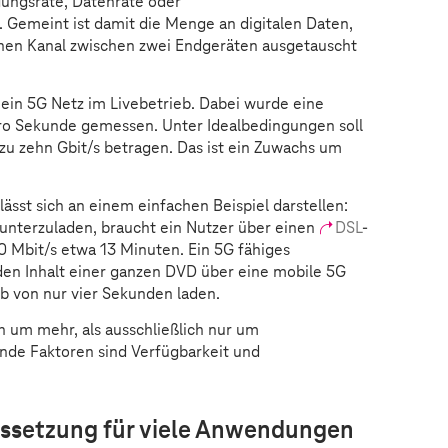
gungsrate, Datenrate oder
 Gemeint ist damit die Menge an digitalen Daten,
inen Kanal zwischen zwei Endgeräten ausgetauscht
 ein 5G Netz im Livebetrieb. Dabei wurde eine
o Sekunde gemessen. Unter Idealbedingungen soll
 zu zehn Gbit/s betragen. Das ist ein Zuwachs um
 lässt sich an einem einfachen Beispiel darstellen:
unterzuladen, braucht ein Nutzer über einen
DSL
-
0 Mbit/s etwa 13 Minuten. Ein 5G fähiges
en Inhalt einer ganzen DVD über eine mobile 5G
lb von nur vier Sekunden laden.
h um mehr, als ausschließlich nur um
nde Faktoren sind Verfügbarkeit und
ussetzung für viele Anwendungen