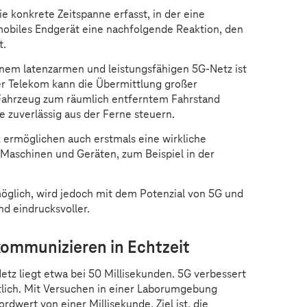
ie konkrete Zeitspanne erfasst, in der eine
n mobiles Endgerät eine nachfolgende Reaktion, den
t.
inem latenzarmen und leistungsfähigen 5G-Netz ist
er Telekom kann die Übermittlung großer
Fahrzeug zum räumlich entferntem Fahrstand
ge zuverlässig aus der Ferne steuern.
 ermöglichen auch erstmals eine wirkliche
aschinen und Geräten, zum Beispiel in der
 möglich, wird jedoch mit dem Potenzial von 5G und
d eindrucksvoller.
kommunizieren in Echtzeit
etz liegt etwa bei 50 Millisekunden. 5G verbessert
tlich. Mit Versuchen in einer Laborumgebung
rdwert von einer Millisekunde. Ziel ist, die