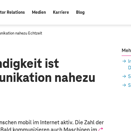
tor Relations
Medien
Karriere
Blog
ikation nahezu Echtzeit
Meh
igkeit ist
I
D
nikation nahezu
5
S
nschen mobil im Internet aktiv. Die Zahl der
t. Bald kommunizieren auch Maschinen im