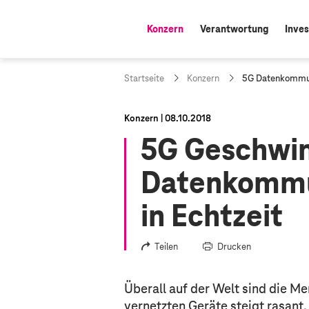
Konzern
Verantwortung
Inves
aktiv:
a
Startseite
Konzern
5G Datenkommun
k
t
u
Konzern
08.10.2018
e
5G Geschwind
l
l
e
Datenkommu
S
e
i
in Echtzeit
t
e
:
Teilen
Drucken
Überall auf der Welt sind die Me
vernetzten Geräte steigt rasan