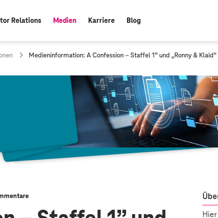
tor Relations
Medien
Karriere
Blog
aktiv:
a
onen
Medieninformation: A Confession – Staffel 1” und „Ronny & Klaid
k
t
u
e
l
l
e
S
e
i
t
e
:
Über
mmentare
Hier