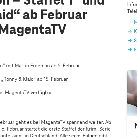
n – Staffel 1” und
Info
aid“ ab Februar
Tel
M
i MagentaTV
K
S
F
on“ mit Martin Freeman ab 6. Februar
 „Ronny & Klaid“ ab 15. Februar
 bei MagentaTV verfügbar
ebruar geht es bei MagentaTV spannend weiter. Ab
6. Februar startet die erste Staffel der Krimi-Serie
onfession“ in Deutschland. Alle sechs Folgen gibt