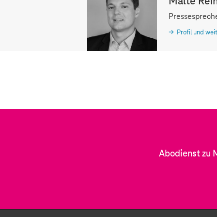
Malte Rei
Pressesprech
Profil und wei
Abodienst zu 