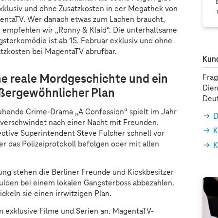
xklusiv und ohne Zusatzkosten in der Megathek von
entaTV. Wer danach etwas zum Lachen braucht,
empfehlen wir „Ronny & Klaid“. Die unterhaltsame
sterkomödie ist ab 15. Februar exklusiv und ohne
tzkosten bei MagentaTV abrufbar.
Kun
ne reale Mordgeschichte und ein
Frag
Dien
ßergewöhnlicher Plan
Deut
uhende Crime-Drama „A Confession“ spielt im Jahr
D
n verschwindet nach einer Nacht mit Freunden.
K
ctive Superintendent Steve Fulcher schnell vor
das Polizeiprotokoll befolgen oder mit allen
K
ng stehen die Berliner Freunde und Kioskbesitzer
hulden bei einem lokalen Gangsterboss abbezahlen.
keln sie einen irrwitzigen Plan.
m exklusive Filme und Serien an. MagentaTV-