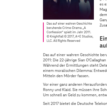
es e
Mag
dem 
Gang
Das auf einer wahren Geschichte
Zusa
beruhende Crime-Drama „A
Confession“ spielt im Jahr 2011.
© Knightfall © 2017, A+E Studios,
Ei
LLC. All Rights Reserved
au
Das auf einer wahren Geschichte ber
2011: Die 22-jährige Sian O'Callagha
Während der Ermittlungen steht Dete
einem moralischen Dilemma: Entweder 
Mitteln den Mörder fassen.
Vor einer ganz anderen Herausforderu
Ronny und Klaid. Sie müssen ihre Sc
Um schnell an Geld zu kommen, entwic
Seit 2017 bietet die Deutsche Teleko