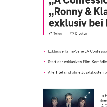
„A Confessio
„Ronny & Kl
exklusiv be
Teilen
Drucken
Exklusive Krimi-Serie „A Confessi
Start der exklusiven Film-Komödie
Alle Titel sind ohne Zusatzkosten
Im F
dem 
„A C