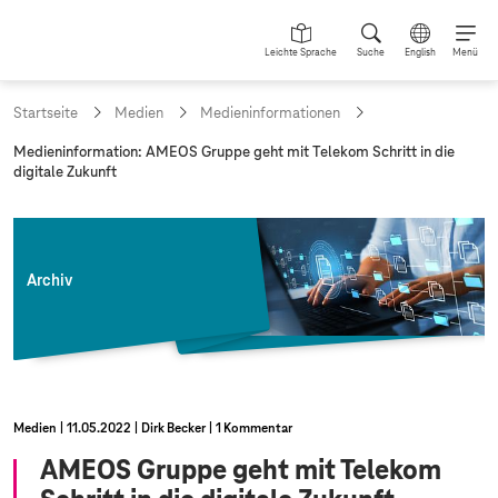
Leichte Sprache
Suche
English
Menü
Startseite
Medien
Medieninformationen
a
Medieninformation: AMEOS Gruppe geht mit Telekom Schritt in die
k
digitale Zukunft
t
u
e
l
l
Archiv
e
S
e
i
t
e
:
Medien
11.05.2022
Dirk Becker
1 Kommentar
AMEOS Gruppe geht mit Telekom