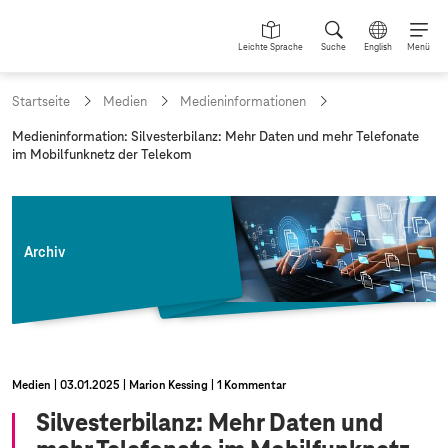
Leichte Sprache
Suche
English
Menü
Startseite
Medien
Medieninformationen
a
Medieninformation: Silvesterbilanz: Mehr Daten und mehr Telefonate
k
im Mobilfunknetz der Telekom
t
u
e
l
l
Archiv
e
S
e
i
t
e
:
Medien
03.01.2025
Marion Kessing
1 Kommentar
Silvesterbilanz: Mehr Daten und