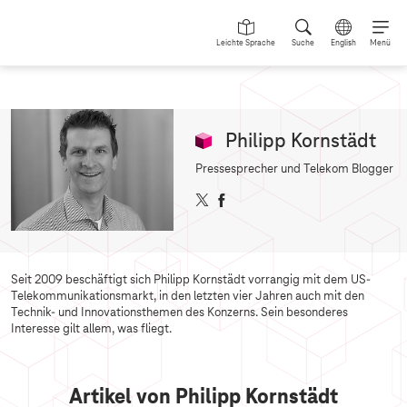
Leichte Sprache
Suche
English
Menü
Philipp Kornstädt
Pressesprecher und Telekom Blogger
X
F
a
c
e
b
Seit 2009 beschäftigt sich Philipp Kornstädt vorrangig mit dem US-
o
Telekommunikationsmarkt, in den letzten vier Jahren auch mit den
o
Technik- und Innovationsthemen des Konzerns. Sein besonderes
k
Interesse gilt allem, was fliegt.
Artikel von Philipp Kornstädt