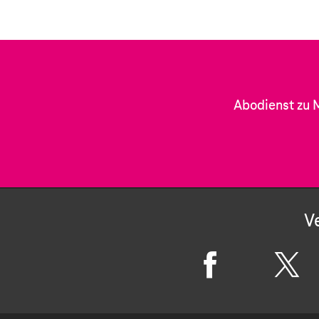
Abodienst zu 
V
F
X
a