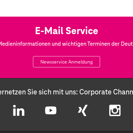
E-Mail Service
Medieninformationen und wichtigen Terminen der Deu
Newsservice Anmeldung
ernetzen Sie sich mit uns: Corporate Chann
L
Y
X
I
i
o
i
n