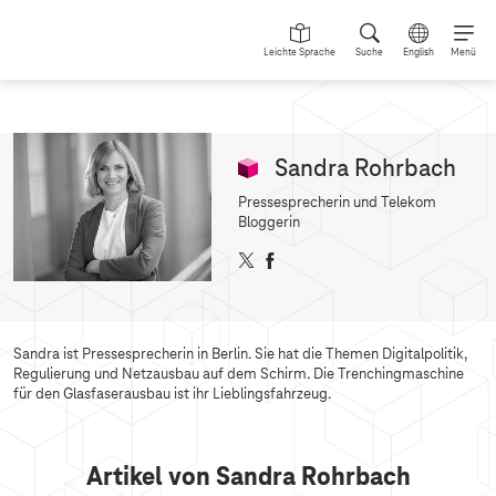
Leichte Sprache
Suche
English
Menü
Sandra Rohrbach
Pressesprecherin und Telekom
Bloggerin
T
F
w
a
i
c
t
e
t
b
Sandra ist Pressesprecherin in Berlin. Sie hat die Themen Digitalpolitik,
e
o
Regulierung und Netzausbau auf dem Schirm. Die Trenchingmaschine
r
o
für den Glasfaserausbau ist ihr Lieblingsfahrzeug.
k
Artikel von Sandra Rohrbach