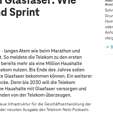
in Glasfaser: Wie
Glasf
Ansc
d Sprint
Schn
Grun
Hom
oder
Anfo
stei
B
 - langen Atem wie beim Marathon und
. So meldete die Telekom zu den ersten
bereits mehr als eine Million Haushalte
lekom nutzen. Bis Ende des Jahres sollen
lte Glasfaser bekommen können. Ein weiterer
ecke. Denn bis 2030 will die Telekom
he Haushalte mit Glasfaser versorgen und
unden von der Telekom überzeugen.
ue Infrastruktur für die Geschäftsentwicklung der
n der neusten Ausgabe des Telekom Netz-Podcasts