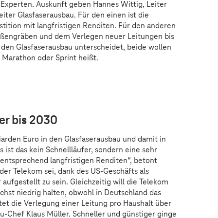
 Experten. Auskunft geben Hannes Wittig, Leiter
eiter Glasfaserausbau. Für den einen ist die
stition mit langfristigen Renditen. Für den anderen
aßengräben und dem Verlegen neuer Leitungen bis
f den Glasfaserausbau unterscheidet, beide wollen
 Marathon oder Sprint heißt.
r aufgrund Ihrer Cookie-Einstellungen nicht
anzeigen.
n
Einstellungen
„Marketing durch Partner“.
ser bis 2030
iarden Euro in den Glasfaserausbau und damit in
s ist das kein Schnellläufer, sondern eine sehr
it entsprechend langfristigen Renditen“, betont
 der Telekom sei, dank des US-Geschäfts als
aufgestellt zu sein. Gleichzeitig will die Telekom
chst niedrig halten, obwohl in Deutschland das
tet die Verlegung einer Leitung pro Haushalt über
au-Chef Klaus Müller. Schneller und günstiger ginge