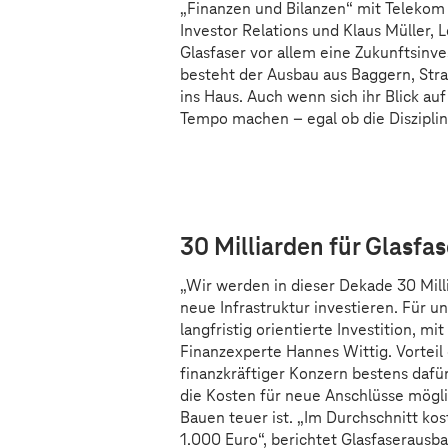
„Finanzen und Bilanzen“ mit Telekom
Investor Relations und Klaus Müller, L
Glasfaser vor allem eine Zukunftsinve
besteht der Ausbau aus Baggern, Str
ins Haus. Auch wenn sich ihr Blick au
Tempo machen – egal ob die Disziplin
Sorry, diesen Inhalt dürfen wi
Bitte aktivieren Sie in Ihre
30 Milliarden für Glasfa
„Wir werden in dieser Dekade 30 Mill
neue Infrastruktur investieren. Für un
langfristig orientierte Investition, m
Finanzexperte Hannes Wittig. Vorteil
finanzkräftiger Konzern bestens dafür 
die Kosten für neue Anschlüsse mögli
Bauen teuer ist. „Im Durchschnitt kos
1.000 Euro“, berichtet Glasfaserausb