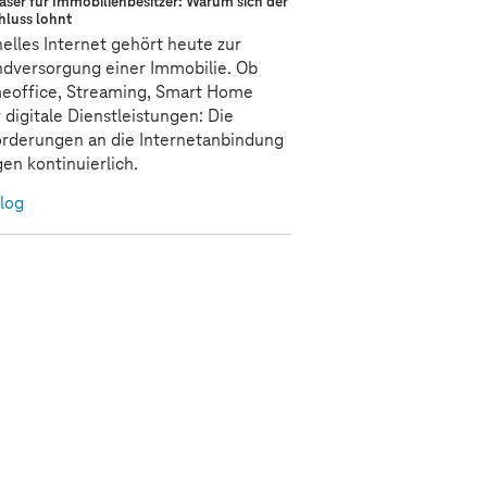
aser für Immobilienbesitzer: Warum sich der
hluss lohnt
elles Internet gehört heute zur
dversorgung einer Immobilie. Ob
eoffice, Streaming, Smart Home
 digitale Dienstleistungen: Die
rderungen an die Internetanbindung
gen kontinuierlich.
log