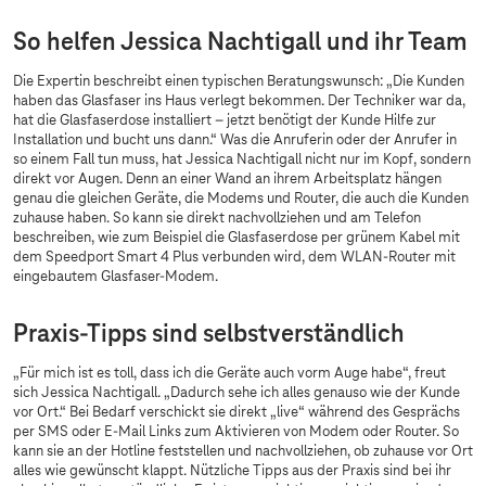
So helfen Jessica Nachtigall und ihr Team
Die Expertin beschreibt einen typischen Beratungswunsch: „Die Kunden
haben das Glasfaser ins Haus verlegt bekommen. Der Techniker war da,
hat die Glasfaserdose installiert – jetzt benötigt der Kunde Hilfe zur
Installation und bucht uns dann.“ Was die Anruferin oder der Anrufer in
so einem Fall tun muss, hat Jessica Nachtigall nicht nur im Kopf, sondern
direkt vor Augen. Denn an einer Wand an ihrem Arbeitsplatz hängen
genau die gleichen Geräte, die Modems und Router, die auch die Kunden
zuhause haben. So kann sie direkt nachvollziehen und am Telefon
beschreiben, wie zum Beispiel die Glasfaserdose per grünem Kabel mit
dem Speedport Smart 4 Plus verbunden wird, dem WLAN-Router mit
eingebautem Glasfaser-Modem.
Praxis-Tipps sind selbstverständlich
„Für mich ist es toll, dass ich die Geräte auch vorm Auge habe“, freut
sich Jessica Nachtigall. „Dadurch sehe ich alles genauso wie der Kunde
vor Ort.“ Bei Bedarf verschickt sie direkt „live“ während des Gesprächs
per SMS oder E-Mail Links zum Aktivieren von Modem oder Router. So
kann sie an der Hotline feststellen und nachvollziehen, ob zuhause vor Ort
alles wie gewünscht klappt. Nützliche Tipps aus der Praxis sind bei ihr