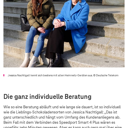
Jessica Nachtigall kennt sich bestens mit allen Heimnetz-Geräten aus.
© Deutsche Telekom
Die ganz individuelle Beratung
Wie so eine Beratung abläuft und wie lange sie dauert, ist so individuell
wie die Lieblings-Schokoladensorten von Jessica Nachtigall: „Das ist
ganz unterschiedlich und hängt vom Umfang des Kundenanliegens ab.
Beim Fall mit dem Verbinden des Speedport Smart 4 Plus wären es
ungefähr zehn Minuten gewesen. Aber es kann auch gern mal über eine