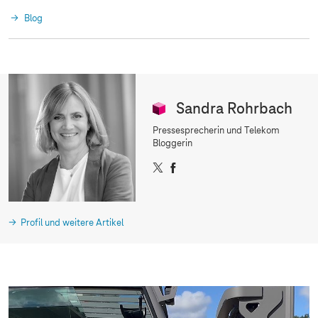
Blog
Sandra Rohrbach
Pressesprecherin und Telekom
Bloggerin
T
F
w
a
i
c
t
e
t
b
Profil und weitere Artikel
e
o
r
o
k