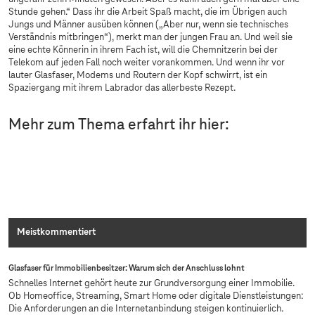
Stunde gehen.“ Dass ihr die Arbeit Spaß macht, die im Übrigen auch
Jungs und Männer ausüben können („Aber nur, wenn sie technisches
Verständnis mitbringen“), merkt man der jungen Frau an. Und weil sie
eine echte Könnerin in ihrem Fach ist, will die Chemnitzerin bei der
Telekom auf jeden Fall noch weiter vorankommen. Und wenn ihr vor
lauter Glasfaser, Modems und Routern der Kopf schwirrt, ist ein
Spaziergang mit ihrem Labrador das allerbeste Rezept.
Mehr zum Thema erfahrt ihr hier:
Sorry, diesen Inhalt dürfen wir aufgrund Ihrer
Cookie-Einstellungen nicht anzeigen.
Bitte aktivieren Sie in Ihren
Einstellungen
„Marketing durch Partner“.
Meistkommentiert
Glasfaser für Immobilienbesitzer: Warum sich der Anschluss lohnt
Schnelles Internet gehört heute zur Grundversorgung einer Immobilie.
Ob Homeoffice, Streaming, Smart Home oder digitale Dienstleistungen:
Die Anforderungen an die Internetanbindung steigen kontinuierlich.