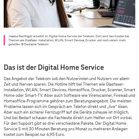
Jessica Nachtigall arbeitet im Digital Home Service der Telekom. Dort wird den Kunden bei
Themen wie Glasfaser-Installation, WLAN, Smart Devices, Drucker und noch vielem mehr
geholfen.
© Deutsche Telekom
Das ist der Digital Home Service
Das Angebot der Telekom soll den Nutzerinnen und Nutzern vor allem
Zeit und Nerven sparen. Die Hotline hilft bei Themen wie Glasfaser-
Installation, WLAN, Smart Devices, Homeoffice, Drucker, Scanner, Smart
Home oder Smart-TV. Aber auch Software wie Virenscanner, Firewall und
Homeoffice-Programme gehören zum Beratungsangebot. Die meisten
Probleme lassen sich im Gespräch am Telefon direkt und „live“ lösen.
Aber auch ein sicherer Fernzugriff auf die Geräte zuhause ist möglich.
Und bei Bedarf schauen die Fachleute direkt zum Helfen vor Ort vorbei.
Für den Support gibt es drei verschiedene Pakete. Der Digital Home
Service S mit 30 Minuten Beratung pro Monat zu mehreren Anliegen
kostet zum Beispiel nur 6,95 Euro.