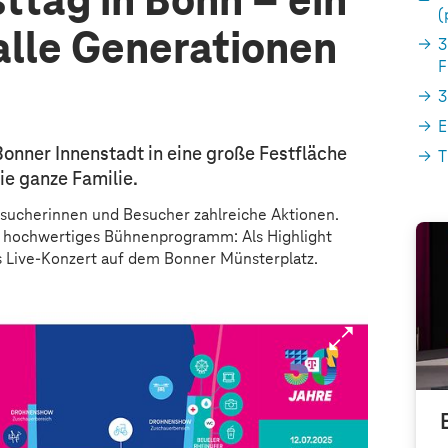
ttag in Bonn – ein
(
 alle Generationen
3
F
3
E
Bonner Innenstadt in eine große Festfläche
T
ie ganze Familie.
esucherinnen und Besucher zahlreiche Aktionen.
nd hochwertiges Bühnenprogramm: Als Highlight
es Live-Konzert auf dem Bonner Münsterplatz.