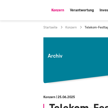
Konzern
Verantwortung
Inves
aktiv:
a
Startseite
Konzern
Telekom-Festtag 
k
t
u
e
l
l
Archiv
e
S
e
i
t
e
:
Konzern
25.06.2025