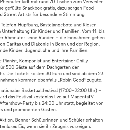
 Rheinufer lädt mit rund 70 Tischen zum Verweilen
ne gefüllte Snackbox gratis, dazu sorgen Food
nd Street Artists für besondere Stimmung.
 Telefon-Hüpfburg, Bastelangebote und Riesen-
 Unterhaltung für Kinder und Familien. Vom 11. bis
eler Rheinufer seine Runden – die Einnahmen gehen
on Caritas und Diakonie in Bonn und der Region.
nde Kinder, Jugendliche und ihre Familien.
e Pianist, Komponist und Entertainer Chilly
 für 500 Gäste auf dem Dachgarten der
hr. Die Tickets kosten 30 Euro und sind ab dem 23.
innahmen kommen ebenfalls „Robin Good“ zugute.
ernationales Basketballfestival (17:00–22:00 Uhr) –
ird das Festival kostenlos live auf MagentaTV
Aftershow-Party bis 24:00 Uhr statt, begleitet von
rs und prominenten Gästen.
s-Aktion. Bonner Schülerinnen und Schüler erhalten
enloses Eis, wenn sie ihr Zeugnis vorzeigen.