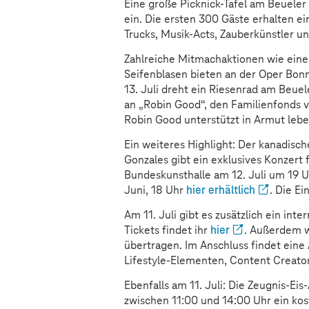
Eine große Picknick-Tafel am Beueler
ein. Die ersten 300 Gäste erhalten ei
Trucks, Musik-Acts, Zauberkünstler u
Zahlreiche Mitmachaktionen wie eine
Seifenblasen bieten an der Oper Bonn
13. Juli dreht ein Riesenrad am Beu
an „Robin Good“, den Familienfonds v
Robin Good unterstützt in Armut lebe
Ein weiteres Highlight: Der kanadisch
Gonzales gibt ein exklusives Konzert
Bundeskunsthalle am 12. Juli um 19 U
Juni, 18 Uhr
hier erhältlich
. Die E
Am 11. Juli gibt es zusätzlich ein int
Tickets findet ihr
hier
. Außerdem w
übertragen. Im Anschluss findet eine 
Lifestyle-Elementen, Content Creato
Ebenfalls am 11. Juli: Die Zeugnis-Ei
zwischen 11:00 und 14:00 Uhr ein kost