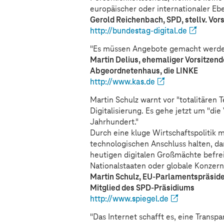
europäischer oder internationaler Eb
Gerold Reichenbach, SPD, stellv. Vor
http://bundestag-digital.de
"Es müssen Angebote gemacht werden,
Martin Delius, ehemaliger Vorsitzende
Abgeordnetenhaus, die LINKE
http://www.kas.de
Martin Schulz warnt vor "totalitären 
Digitalisierung. Es gehe jetzt um "di
Jahrhundert."
Durch eine kluge Wirtschaftspolitik m
technologischen Anschluss halten, da
heutigen digitalen Großmächte befre
Nationalstaaten oder globale Konzern
Martin Schulz, EU-Parlamentspräsid
Mitglied des SPD-Präsidiums
http://www.spiegel.de
"Das Internet schafft es, eine Transp