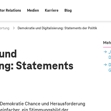
tor Relations
Medien
Karriere
Blog
a
wortung
Demokratie und Digitalisierung: Statements der Politik
k
t
u
Meh
e
 und
l
„
l
D
e
ung: Statements
S
D
e
G
i
t
e
:
ie Demokratie Chance und Herausforderung
r einfacher, ein Stimmungsbild der