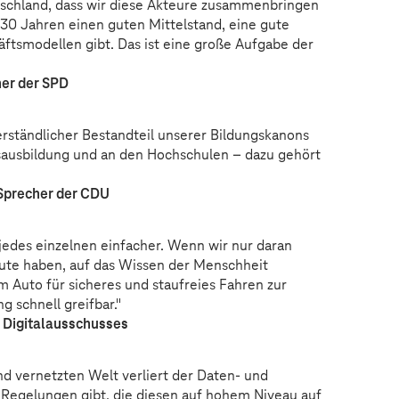
utschland, dass wir diese Akteure zusammenbringen
-30 Jahren einen guten Mittelstand, eine gute
äftsmodellen gibt. Das ist eine große Aufgabe der
her der SPD
erständlicher Bestandteil unserer Bildungskanons
fsausbildung und an den Hochschulen – dazu gehört
Sprecher der CDU
 jedes einzelnen einfacher. Wenn wir nur daran
ute haben, auf das Wissen der Menschheit
m Auto für sicheres und staufreies Fahren zur
 schnell greifbar."
 Digitalausschusses
nd vernetzten Welt verliert der Daten- und
 Regelungen gibt, die diesen auf hohem Niveau auf