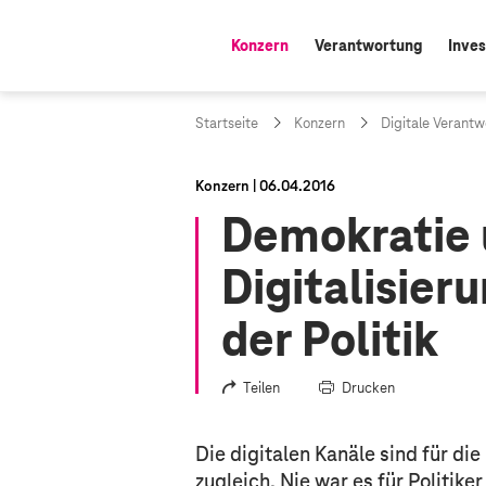
Konzern
Verantwortung
Inves
aktiv:
Startseite
Konzern
Digitale Verant
Konzern
06.04.2016
Demokratie
Digitalisier
der Politik
Teilen
Drucken
Die digitalen Kanäle sind für d
zugleich. Nie war es für Politike