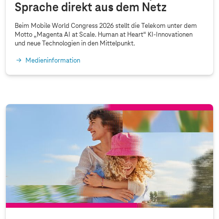
Sprache direkt aus dem Netz
e
M
Beim Mobile World Congress 2026 stellt die Telekom unter dem
W
Motto „Magenta AI at Scale. Human at Heart“ KI-Innovationen
und neue Technologien in den Mittelpunkt.
C
B
Medieninformation
a
r
c
e
l
o
n
a