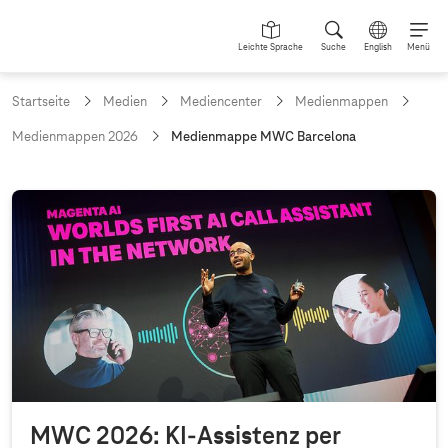
Leichte Sprache
Suche
English
Menü
Startseite
Medien
Mediencenter
Medienmappen
a
Medienmappen 2026
Medienmappe MWC Barcelona
k
t
u
M
e
e
l
l
d
e
i
S
e
e
i
n
t
e
m
:
a
p
MWC 2026: KI-Assistenz per
p