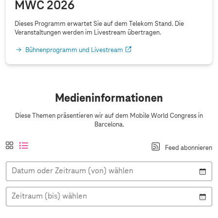
MWC 2026
Dieses Programm erwartet Sie auf dem Telekom Stand. Die
Veranstaltungen werden im Livestream übertragen.
Bühnenprogramm und Livestream
Medieninformationen
Diese Themen präsentieren wir auf dem Mobile World Congress in
Barcelona.
A
K
a
L
Feed abonnieren
n
a
k
i
s
c
t
s
i
Datum oder Zeitraum (von) wählen
h
i
t
c
e
v
e
h
l
:
n
t
Zeitraum (bis) wählen
a
a
n
n
s
s