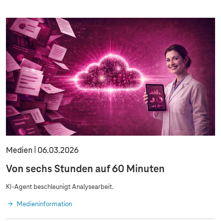
i
i
c
c
h
h
t
t
Medien
06.03.2026
Von sechs Stunden auf 60 Minuten
KI-Agent beschleunigt Analysearbeit.
Medieninformation