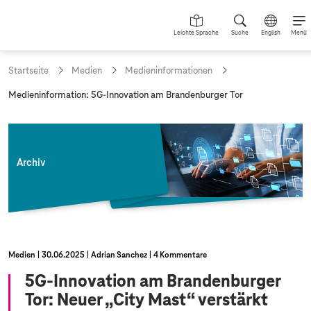
Leichte Sprache
Suche
English
Menü
Startseite
Medien
Medieninformationen
a
Medieninformation: 5G-Innovation am Brandenburger Tor
k
t
u
e
l
Archiv
l
e
S
e
i
t
e
Medien
30.06.2025
Adrian Sanchez
4 Kommentare
:
5G-Innovation am Brandenburger
Tor: Neuer „City Mast“ verstärkt