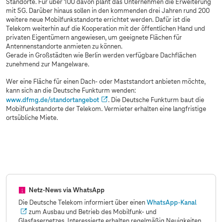
Standorte. Für über 100 davon plant das Unternehmen die Erweiterung
mit 5G. Darüber hinaus sollen in den kommenden drei Jahren rund 200
weitere neue Mobilfunkstandorte errichtet werden. Dafür ist die
Telekom weiterhin auf die Kooperation mit der öffentlichen Hand und
privaten Eigentümern angewiesen, um geeignete Flächen für
Antennenstandorte anmieten zu können.
Gerade in Großstädten wie Berlin werden verfügbare Dachflächen
zunehmend zur Mangelware.
Wer eine Fläche für einen Dach- oder Maststandort anbieten möchte,
kann sich an die Deutsche Funkturm wenden:
www.dfmg.de/standortangebot
. Die Deutsche Funkturm baut die
Mobilfunkstandorte der Telekom. Vermieter erhalten eine langfristige
ortsübliche Miete.
Sorry, diesen Inhalt dürfen wir aufgrund Ihrer
Cookie-Einstellungen nicht anzeigen.
Bitte aktivieren Sie in Ihren
Einstellungen
„Marketing durch Partner“.
Netz-News via WhatsApp
Die Deutsche Telekom informiert über einen
WhatsApp-Kanal
zum Ausbau und Betrieb des Mobilfunk- und
Glasfasernetzes. Interessierte erhalten regelmäßig Neuigkeiten