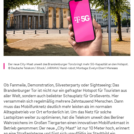
Der neue City-Mast unweit des Brandenburger Tors bringt mehr 5G-Kapazität an den Hotspot.
© Deutsche Telekom/ iStock/ JARAMA/ Hand-robot; Montage: Evelyn Ebert Meneses
Ob Fanmeile, Demonstration, Silvesterparty oder Sightseeing: Das
Brandenburger Tor ist nicht nur ein gefragter Hotspot für Touristen aus
aller Welt, sondern auch beliebter Schauplatz für Großevents. Hier
versammeln sich regelmäßig mehrere Zehntausend Menschen. Dann
muss das Mobilfunknetz deutlich mehr leisten als im normalen
Alltagsbetrieb vor Ort erforderlich ist. Um das Netz für solche
Lastspitzen weiter zu optimieren, hat die Telekom unweit des Berliner
Wahrzeichens im Großen Tiergarten einen innovativen Mobilfunkmast in
Betrieb genommen: Der neue „City Mast“ ist nur 10 Meter hoch, erinnert
an eine Straßenlaterne und fügt sich unauffällig ins Stadtbild ein.