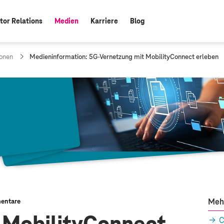
tor Relations
Medien
Karriere
Blog
aktiv:
a
onen
Medieninformation: 5G-Vernetzung mit MobilityConnect erleben
k
t
u
e
l
l
e
S
e
i
t
e
:
Meh
entare
C