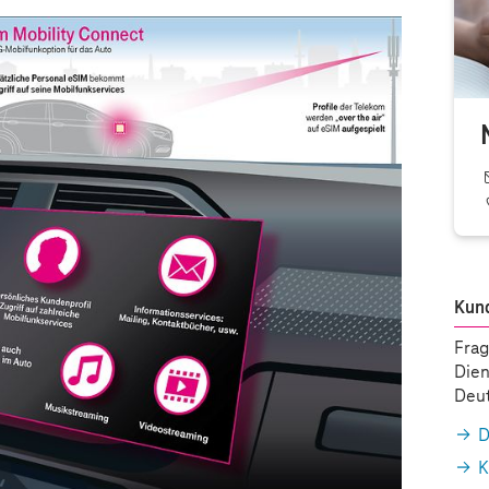
Kun
Frag
Dien
Deut
D
K