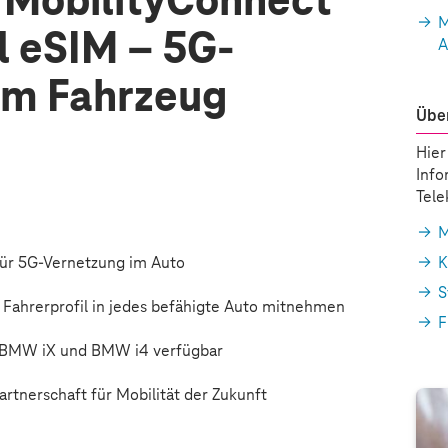
 MobilityConnect
M
l eSIM – 5G-
A
im Fahrzeug
Über
Hier
Info
Tel
M
für 5G-Vernetzung im Auto
K
S
 Fahrerprofil in jedes befähigte Auto mitnehmen
F
m BMW iX und BMW i4 verfügbar
tnerschaft für Mobilität der Zukunft