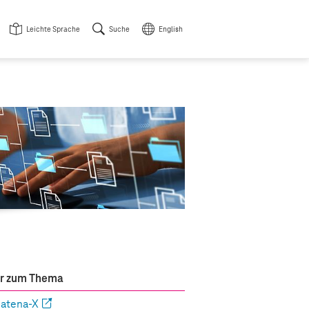
Leichte Sprache
Suche
English
r zum Thema
atena-X