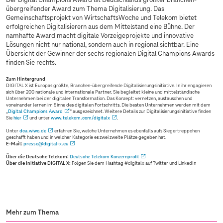
Der Digital Champions Award ist Deutschlands größter branchen-
übergreifender Award zum Thema Digitalisierung. Das
Gemeinschaftsprojekt von WirtschaftsWoche und Telekom bietet
erfolgreichen Digitalisierern aus dem Mittelstand eine Bühne. Der
namhafte Award macht digitale Vorzeigeprojekte und innovative
Lösungen nicht nur national, sondern auch in regional sichtbar. Eine
Übersicht der Gewinner der sechs regionalen Digital Champions Awards
finden Sie rechts.
Zum Hintergrund
DIGITAL X ist Europas größte, Branchen-übergreifende Digitalisierungsinitiative. In ihr engagieren
sich über 200 nationale und internationale Partner. Sie begleitet kleine und mittelständische
Unternehmen bei der digitalen Transformation. Das Konzept: vernetzen, austauschen und
voneinander lernen im Sinne des digitalen Fortschritts. Die besten Unternehmen werden mit dem
„
Digital Champions Award
“ ausgezeichnet. Weitere Details zur Digitalisierungsinitiative finden
Sie
hier
und unter
www.telekom.com
/digitalx
.
Unter
dca.wiwo.de
erfahren Sie, welche Unternehmen es ebenfalls aufs Siegertreppchen
geschafft haben und in welcher Kategorie es zwei zweite Plätze gegeben hat.
E-Mail:
presse@digital-x.eu
Über die Deutsche Telekom:
Deutsche Telekom Konzernprofil
Über die Initiative DIGITAL X:
Folgen Sie dem Hashtag #digitalx auf Twitter und LinkedIn
Mehr zum Thema