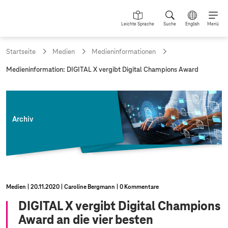
Leichte Sprache
Suche
English
Menü
Startseite
Medien
Medieninformationen
a
Medieninformation: DIGITAL X vergibt Digital Champions Award
k
t
u
e
l
Archiv
l
e
S
e
i
t
e
Medien
20.11.2020
Caroline Bergmann
0 Kommentare
:
DIGITAL X vergibt Digital Champions
Award an die vier besten