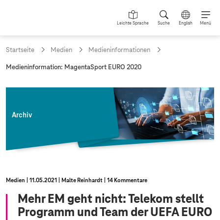
Leichte Sprache
Suche
English
Menü
Startseite
Medien
Medieninformationen
a
Medieninformation: MagentaSport EURO 2020
k
t
u
e
l
Archiv
l
e
S
e
i
t
e
Medien
11.05.2021
Malte Reinhardt
14 Kommentare
:
Mehr EM geht nicht: Telekom stellt
Programm und Team der UEFA EURO