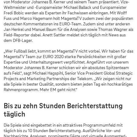
von Moderator Johannes B. Kerner und seinem Team präsentiert. Vize-
Weltmeister und -Europameister Michael Ballack und Europameister
Fredi Bobic werden als Experten ihr Fachwissen einbringen. Mit Wolff
Fuss und Marco Hagemann holt MagentaTV zudem zwei der populärsten
deutschen Kommentatoren ins EURO-Team. Zudem sind unter anderen
Jan Henkel und Manuel Baum für die Analysen sowie Thomas Wagner als
Field-Reporter dabei. Anett Sattler meldet sich täglich mit News aus
dem DFB-Lager.
„Wer Fußball liebt, kommt an MagentaTV nicht vorbei. Wir haben für das
MagentaTV Team zur EURO 2020 starke Persönlichkeiten mit großer
Expertise und Unterhaltungswert verpflichtet. Angeführt von unserem
Moderator Johannes B. Kerner schicken wir ein absolutes Spitzenteam
aufs Feld.“, sagt Michael Hagspihl, Senior Vice President Global Strategic
Projects and Marketing Partnerships der Telekom. „Wir zeigen nicht nur
alle Spiele in bester Qualität, sondern bieten jeden Tag ein hochkarätiges
Rahmenprogramm. Mehr EM geht nicht.“
Bis zu zehn Stunden Berichterstattung
täglich
Die Spiele sind eingebettet in ein attraktives Programmumfeld mit
täglich bis zu 10 Stunden Berichterstattung. Ausführliche Vor- und
Nachberichte, Analysen, prominente Gäste und virtuelle Augmented-