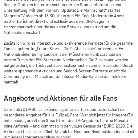
Reality-Grafiken bieten im hochmodernen Studio Information und
Unterhaltung. Mit dem Format "Update: Die Mannschaft“ startet
MagentaTV täglich ab 13.30 Uhr in den EM-Tag. Moderatorin Anett
Sattler berichtet direkt und exklusiv aus dem DFB-Lager in
Herzogenaurach über die neuesten Entwicklungen rund um die
Nationalmannschaft.
Zusätzlich wird es interaktive und aktivierende Formate für die gesamte
Familie geben: In „Future Stars – Die Fußballschule“ präsentiert Ex-
Nationalspieler Benny Lauth mit der Münchener Fußballschule die
besten Tricks der EM-Stars zum Nachmachen. Die Zuschauer werden
aufgefordert, die Tricks zuhause nachzumachen und einzusenden. Durch
weitere spannende Aktionen und Second-Screen-Formate erlebt die
Community die EM auch auf den Social-Media-Kanälen der Telekom
hautnah.
Angebote und Aktionen für alle Fans
Damit alle #DABEI sein können, gibt es zur Europameisterschaft ein
besonderes Angebot für alle Fußball-Fans: Wer sich jetzt für MagentaTV
entscheidet, erhält den Smart-Tarif des TV-Angebots für drei Monate
ohne Aufpreis – und kommt so in den vollen Genuss der EURO 2020. Die
Aktion gilt bis einschließlich 13. Juli für Neu- und Bestandskunden und ist
mit jedem Internetanschluss buchbar.