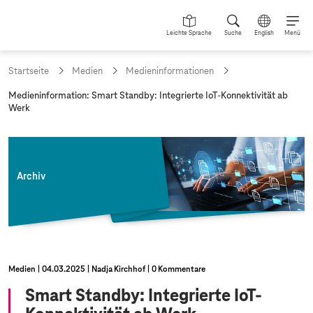
Leichte Sprache
Suche
English
Menü
Startseite
Medien
Medieninformationen
a
Medieninformation: Smart Standby: Integrierte IoT-Konnektivität ab
k
Werk
t
u
e
l
l
Archiv
e
S
e
i
t
e
:
Medien
04.03.2025
Nadja Kirchhof
0 Kommentare
Smart Standby: Integrierte IoT-