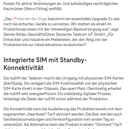
Kosten für aktive Verbindungen an. Und aufwändiges nachträgliches
Nachrüsten (Retro-Fitting) entfällt.
„Das
Internet der Dinge
bekommt ein essenzielles Upgrade: Es war
noch nie einfacher, Geräte zu vernetzen. Wir statten sie direkt im
Produktionsprozess mit der notwendigen Basisversorgung aus“, sagt
Dennis Nikles, Geschäftsführer Deutsche Telekom IoT GmbH. „Für
Entwickler und Industrie ein Meilenstein, der den Weg von der
Produktion bis zur Inbetriebnahme revolutioniert“.
Integrierte SIM mit Standby-
Konnektivität
Die nuSIM der Telekom macht den Umgang mit physischen SIM-Karten
überflüssig. Sie verlagert die SIM-Funktionalität von der physischen
SIM-Karte direkt in den Chipsatz. Das spart Platz. Gleichzeitig arbeitet
die nuSIM sehr energieeffizient. Ein vollständig digitaler Prozess
hinterlegt die Daten der nuSIM schon während der Produktion.
Die Konnektivität kann bei Auslieferung des Produktes bereits mit dem
sogenannten „Heartbeat“-Tarif aktiviert werden. Darüber werden auch
Gerätestatusmeldungen und Fernkonfiguration vom ersten Tag an
unterstützt. Als Alternative kann das Produkt in einem “Dormant”-Tarif