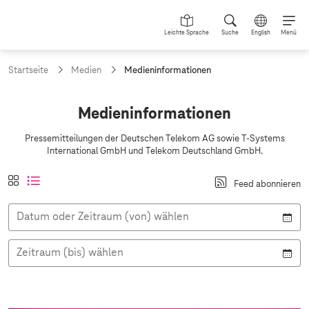
Leichte Sprache
Suche
English
Menü
a
Startseite
Medien
Medieninformationen
k
t
u
M
Medieninformationen
e
e
l
Pressemitteilungen der Deutschen Telekom AG sowie
T-Systems
l
d
International GmbH und Telekom Deutschland GmbH.
e
i
S
A
K
a
L
e
e
Feed abonnieren
n
a
k
i
i
s
n
c
t
s
t
i
Datum oder Zeitraum (von) wählen
h
i
t
e
i
c
e
v
e
:
h
n
l
:
n
t
Zeitraum (bis) wählen
a
a
f
n
n
o
s
s
i
i
r
c
c