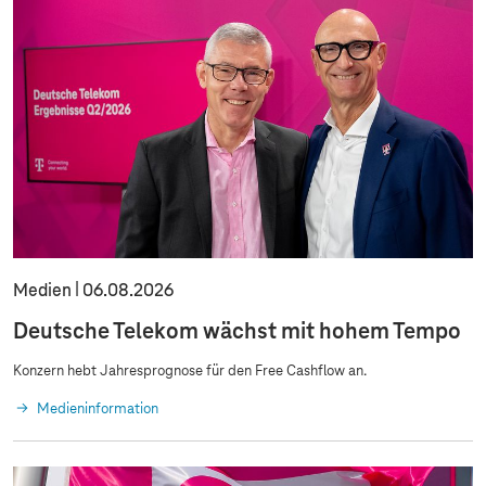
m
h
h
t
t
a
t
i
o
n
e
n
Medien
06.08.2026
Deutsche Telekom wächst mit hohem Tempo
Konzern hebt Jahresprognose für den Free Cashflow an.
Medieninformation