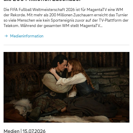
Die FIFA Fußball Weltmeisterschaft 2026 ist für MagentaTV eine WM
der Rekorde. Mit mehr als 200 Millionen Zuschauern erreicht das Turnier
so viele Menschen wie kein Sportereignis zuvor auf der TV-Plattform der
Telekom. Während der gesamten WM stellt MagentaTV...
Medieninformation
Medien
15.07.2026