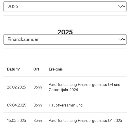
2
2025
0
2
5
F
i
Datum*
Ort
Ereignis
n
a
Veröffentlichung Finanzergebnisse Q4 und
26.02.2025
Bonn
Gesamtjahr 2024
n
z
09.04.2025
Bonn
Hauptversammlung
k
a
15.05.2025
Bonn
Veröffentlichung Finanzergebnisse Q1 2025
l