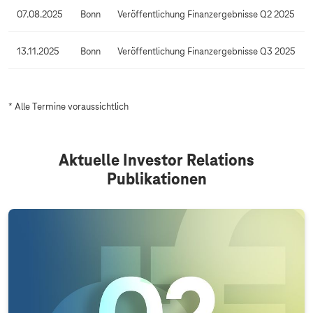
e
07.08.2025
Bonn
Veröffentlichung Finanzergebnisse Q2 2025
n
d
e
13.11.2025
Bonn
Veröffentlichung Finanzergebnisse Q3 2025
r
* Alle Termine voraussichtlich
Aktuelle Investor Relations
Publikationen