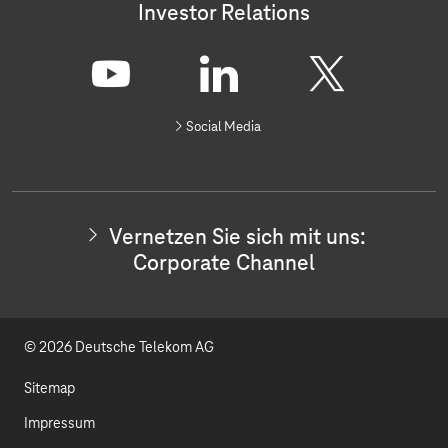
Investor Relations
V
e
r
Y
L
X
n
Social Media
e
o
i
t
z
u
n
e
n
t
k
S
Vernetzen Sie sich mit uns:
i
u
e
Corporate Channel
e
s
b
d
i
c
e
I
h
© 2026 Deutsche Telekom AG
m
n
i
t
Sitemap
u
n
Impressum
s