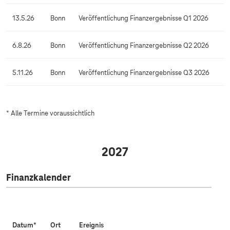
k
a
13.5.26
Bonn
Veröffentlichung Finanzergebnisse Q1 2026
l
e
6.8.26
Bonn
Veröffentlichung Finanzergebnisse Q2 2026
n
d
5.11.26
Bonn
Veröffentlichung Finanzergebnisse Q3 2026
e
r
* Alle Termine voraussichtlich
2027
Finanzkalender
Datum*
Ort
Ereignis