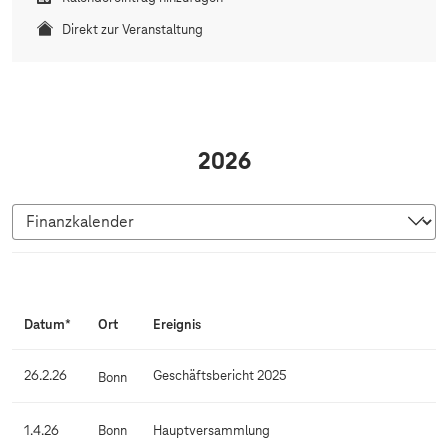
Direkt zur Veranstaltung
2026
F
i
Datum*
Ort
Ereignis
n
a
26.2.26
Geschäftsbericht 2025
Bonn
n
z
1.4.26
Bonn
Hauptversammlung