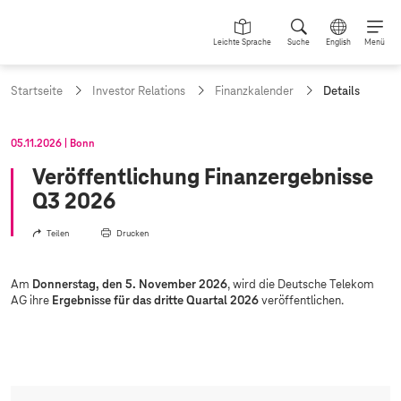
Leichte Sprache
Suche
English
Menü
a
Startseite
Investor Relations
Finanzkalender
Details
k
t
u
05.11.2026
Bonn
e
l
Veröffentlichung Finanzergebnisse
l
Q3 2026
e
S
Teilen
Drucken
e
i
t
e
Am
Donnerstag, den 5. November 2026
, wird die Deutsche Telekom
:
AG ihre
Ergebnisse für das dritte Quartal 2026
veröffentlichen.