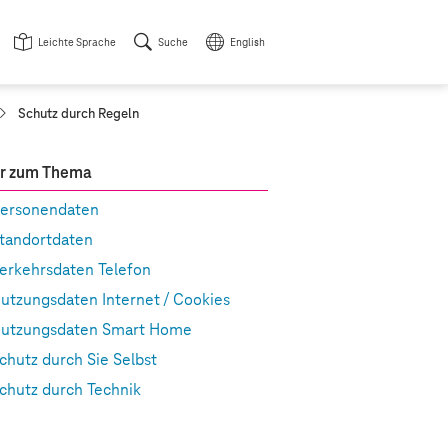
Leichte Sprache
Suche
English
a
Schutz durch Regeln
k
t
u
r zum Thema
e
l
ersonendaten
l
tandortdaten
e
S
erkehrsdaten Telefon
e
i
utzungsdaten Internet / Cookies
t
utzungsdaten Smart Home
e
:
chutz durch Sie Selbst
chutz durch Technik