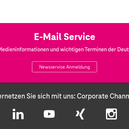
E-Mail Service
Medieninformationen und wichtigen Terminen der Deu
Newsservice Anmeldung
ernetzen Sie sich mit uns: Corporate Chann
L
Y
X
I