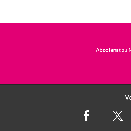
Abodienst zu 
V
F
X