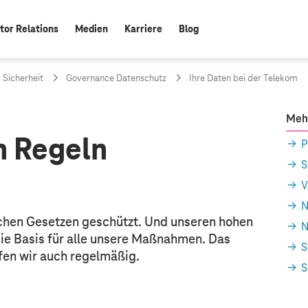
tor Relations
Medien
Karriere
Blog
 Sicherheit
Governance Datenschutz
Ihre Daten bei der Telekom
Meh
h Regeln
P
S
V
N
chen Gesetzen geschützt. Und unseren hohen
N
die Basis für alle unsere Maßnahmen. Das
S
üfen wir auch regelmäßig.
S