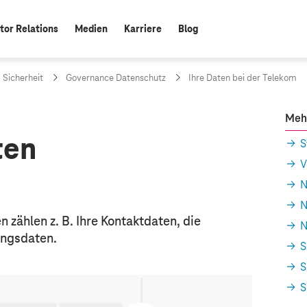
tor Relations
Medien
Karriere
Blog
 Sicherheit
Governance Datenschutz
Ihre Daten bei der Telekom
Meh
ten
S
V
N
N
zählen z. B. Ihre Kontaktdaten, die
N
ungsdaten.
S
S
S