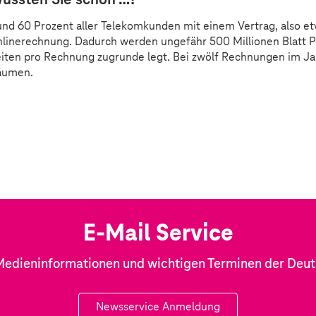
ussten Sie schon …?
nd 60 Prozent aller Telekomkunden mit einem Vertrag, also etw
linerechnung. Dadurch werden ungefähr 500 Millionen Blatt Pa
iten pro Rechnung zugrunde legt. Bei zwölf Rechnungen im Ja
äumen.
E-Mail Service
Medieninformationen und wichtigen Terminen der Deu
Newsservice Anmeldung