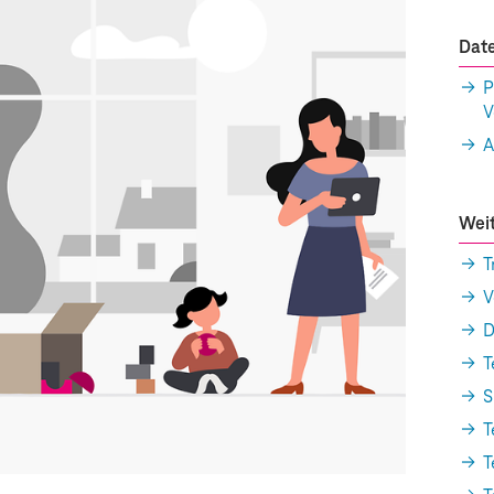
Dat
P
V
A
Weit
T
V
D
T
S
T
T