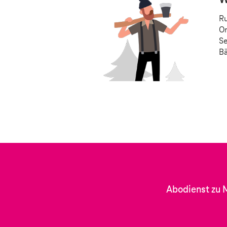
W
Ru
On
Se
B
Abodienst zu 