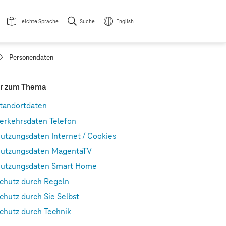
Leichte Sprache
Suche
English
a
Personendaten
k
t
u
r zum Thema
e
l
tandortdaten
l
erkehrsdaten Telefon
e
S
utzungsdaten Internet / Cookies
e
i
utzungsdaten MagentaTV
t
utzungsdaten Smart Home
e
:
chutz durch Regeln
chutz durch Sie Selbst
chutz durch Technik