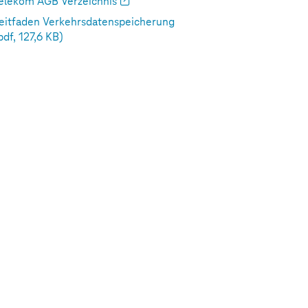
elekom AGB Verzeichnis
eitfaden Verkehrsdatenspeicherung
pdf, 127,6 KB)