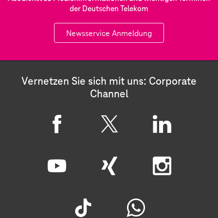
der Deutschen Telekom
Newsservice Anmeldung
Vernetzen Sie sich mit uns: Corporate
Channel
F
X
L
a
i
c
n
Y
X
I
e
k
o
i
n
b
e