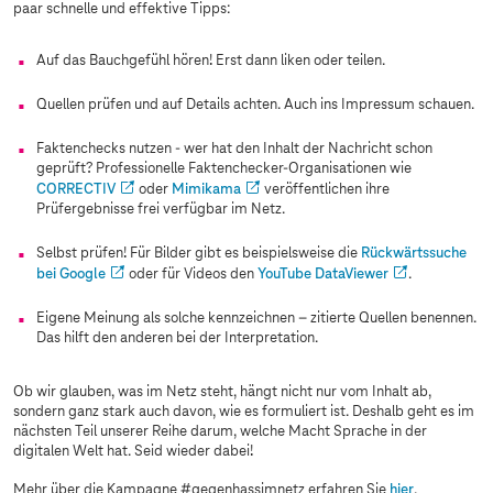
paar schnelle und effektive Tipps:
Auf das Bauchgefühl hören! Erst dann liken oder teilen.
Quellen prüfen und auf Details achten. Auch ins Impressum schauen.
Faktenchecks nutzen - wer hat den Inhalt der Nachricht schon
geprüft? Professionelle Faktenchecker-Organisationen wie
CORRECTIV
oder
Mimikama
veröffentlichen ihre
Prüfergebnisse frei verfügbar im Netz.
Selbst prüfen! Für Bilder gibt es beispielsweise die
Rückwärtssuche
bei Google
oder für Videos den
YouTube DataViewer
.
Eigene Meinung als solche kennzeichnen – zitierte Quellen benennen.
Das hilft den anderen bei der Interpretation.
Ob wir glauben, was im Netz steht, hängt nicht nur vom Inhalt ab,
sondern ganz stark auch davon, wie es formuliert ist. Deshalb geht es im
nächsten Teil unserer Reihe darum, welche Macht Sprache in der
digitalen Welt hat. Seid wieder dabei!
Mehr über die Kampagne #gegenhassimnetz erfahren Sie
hier
.