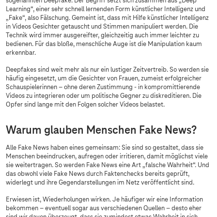
sogenannten Deepfake. Der Begriff setzt sich zusammen aus „Deep
Learning“, einer sehr schnell lernenden Form künstlicher Intelligenz und
„Fake“, also Fälschung. Gemeint ist, dass mit Hilfe künstlicher Intelligenz
in Videos Gesichter getauscht und Stimmen manipuliert werden. Die
Technik wird immer ausgereifter, gleichzeitig auch immer leichter zu
bedienen. Für das bloße, menschliche Auge ist die Manipulation kaum
erkennbar.
Deepfakes sind weit mehr als nur ein lustiger Zeitvertreib. So werden sie
häufig eingesetzt, um die Gesichter von Frauen, zumeist erfolgreicher
Schauspielerinnen – ohne deren Zustimmung - in kompromittierende
Videos zu integrieren oder um politische Gegner zu diskreditieren. Die
Opfer sind lange mit den Folgen solcher Videos belastet.
Warum glauben Menschen Fake News?
Alle Fake News haben eines gemeinsam: Sie sind so gestaltet, dass sie
Menschen beeindrucken, aufregen oder irritieren, damit möglichst viele
sie weitertragen. So werden Fake News eine Art „falsche Wahrheit“. Und
das obwohl viele Fake News durch Faktenchecks bereits geprüft,
widerlegt und ihre Gegendarstellungen im Netz veröffentlicht sind.
Erwiesen ist, Wiederholungen wirken. Je häufiger wir eine Information
bekommen – eventuell sogar aus verschiedenen Quellen – desto eher