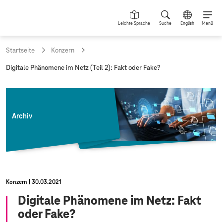
Leichte Sprache
Suche
English
Menü
Startseite
Konzern
a
Digitale Phänomene im Netz (Teil 2): Fakt oder Fake?
k
t
u
e
l
Archiv
l
e
S
e
i
t
e
Konzern
30.03.2021
:
Digitale Phänomene im Netz: Fakt
oder Fake?