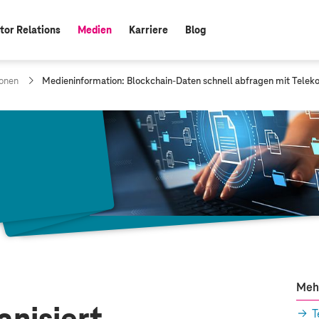
tor Relations
Medien
Karriere
Blog
aktiv:
a
onen
Medieninformation: Blockchain-Daten schnell abfragen mit Tele
k
t
u
e
l
l
e
S
e
i
t
e
:
Meh
T