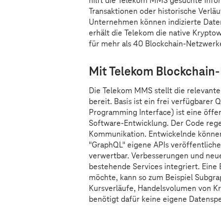
hilft die Telekom MMS gesuchte Infor
Transaktionen oder historische Verläu
Unternehmen können indizierte Daten
erhält die Telekom die native Krypto
für mehr als 40 Blockchain-Netzwerke
Mit Telekom Blockchain-
Die Telekom MMS stellt die relevan
bereit. Basis ist ein frei verfügbarer
Programming Interface) ist eine öffe
Software-Entwicklung. Der Code rege
Kommunikation. Entwickelnde können
"GraphQL" eigene APIs veröffentlich
verwertbar. Verbesserungen und neue
bestehende Services integriert. Eine
möchte, kann so zum Beispiel Subgrap
Kursverläufe, Handelsvolumen von K
benötigt dafür keine eigene Datensp