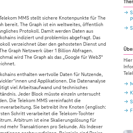
The
S
Telekom MMS stellt sichere Knotenpunkte für The
P
h bereit. The Graph ist ein weltweites, öffentlich
S
ngliches Protokoll. Damit werden Daten aus
kchains indiziert und problemlos abgefragt. Das
okoll verzeichnet über den gehosteten Dienst und
Über
The Graph Netzwerk über 1 Billion Abfragen.
hmal wird The Graph als das „Google für Web3“
Hier
eichnet.
Info
Tel
kchains enthalten wertvolle Daten für Nutzende,
ickler*innen und Applikationen. Die Datenanalyse
M
tigt viel Arbeitsaufwand und technisches
K
tändnis. Jeder Block müsste einzeln untersucht
den. Die Telekom MMS vereinfacht die
S
nverarbeitung. Sie betreibt ihre Knoten (englisch:
F
sten Schritt verarbeitet die Telekom-Tochter
rum. Arbitrum ist eine Skalierungslösung für
nd mehr Transaktionen pro Sekunde. Als Indexer