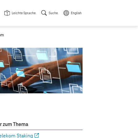
Leichte Sprache
Suche
English
kom
r zum Thema
elekom Staking