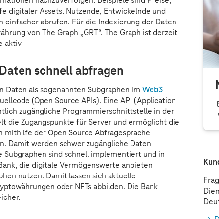
mationen nachzuverfolgen. Beispiele sind Preise,
fe digitaler Assets. Nutzende, Entwickelnde und
 einfacher abrufen. Für die Indexierung der Daten
währung von The Graph „GRT“. The Graph ist derzeit
 aktiv.
Daten schnell abfragen
ten Daten als sogenannten Subgraphen im
Web3
 Quellcode (Open Source APIs). Eine API (Application
ntlich zugängliche Programmierschnittstelle in der
lt die Zugangspunkte für Server und ermöglicht die
 mithilfe der Open Source Abfragesprache
en. Damit werden schwer zugängliche Daten
 Subgraphen sind schnell implementiert und in
Kun
 Bank, die digitale Vermögenswerte anbieten
hen nutzen. Damit lassen sich aktuelle
Frag
ryptowährungen oder NFTs abbilden. Die Bank
Dien
eicher.
Deut