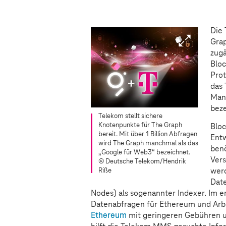
Die 
Grap
zugä
Bloc
Prot
das 
Manc
bez
Telekom stellt sichere
Knotenpunkte für The Graph
Bloc
bereit. Mit über 1 Billion Abfragen
Entw
wird The Graph manchmal als das
benö
„Google für Web3“ bezeichnet.
Vers
© Deutsche Telekom/Hendrik
wer
Riße
Date
Nodes) als sogenannter Indexer. Im er
Datenabfragen für Ethereum und Arbit
Ethereum
mit geringeren Gebühren u