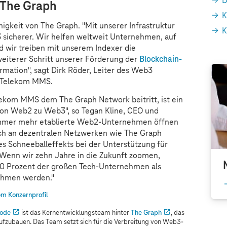
D
r The Graph
K
gkeit von The Graph. "Mit unserer Infrastruktur
K
 sicherer. Wir helfen weltweit Unternehmen, auf
 wir treiben mit unserem Indexer die
 weiterer Schritt unserer Förderung der
Blockchain-
rmation", sagt Dirk Röder, Leiter des Web3
n Telekom MMS.
lekom MMS dem The Graph Network beitritt, ist ein
on Web2 zu Web3", so Tegan Kline, CEO und
Immer mehr etablierte Web2-Unternehmen öffnen
ch an dezentralen Netzwerken wie The Graph
es Schneeballeffekts bei der Unterstützung für
 Wenn wir zehn Jahre in die Zukunft zoomen,
 50 Prozent der großen Tech-Unternehmen als
ehmen werden."
m Konzernprofil
ode
ist das Kernentwicklungsteam hinter
The Graph
, das
 aufzubauen. Das Team setzt sich für die Verbreitung von Web3-