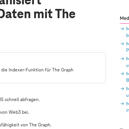
anisiert
Daten mit The
Med
M
b
M
P
M
u
 die Indexer-Funktion für The Graph
M
B
M
u
S schnell abfragen.
M
i
 von Web3 bei.
fähigkeit von The Graph.