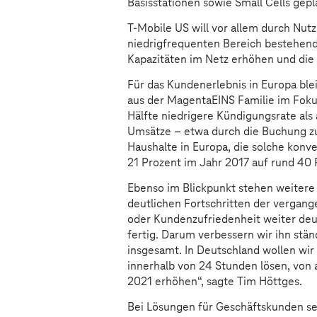
Basisstationen sowie Small Cells gep
T-Mobile US will vor allem durch Nu
niedrigfrequenten Bereich bestehende
Kapazitäten im Netz erhöhen und die
Für das Kundenerlebnis in Europa bl
aus der MagentaEINS Familie im Fok
Hälfte niedrigere Kündigungsrate al
Umsätze – etwa durch die Buchung zus
Haushalte in Europa, die solche konv
21 Prozent im Jahr 2017 auf rund 40 
Ebenso im Blickpunkt stehen weitere
deutlichen Fortschritten der vergan
oder Kundenzufriedenheit weiter deut
fertig. Darum verbessern wir ihn ständ
insgesamt. In Deutschland wollen wir
innerhalb von 24 Stunden lösen, von 
2021 erhöhen“, sagte Tim Höttges.
Bei Lösungen für Geschäftskunden se