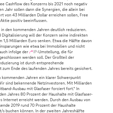
ree Cashflow des Konzerns bis 2021 noch negativ
n Jahr sollen dann die Synergien, die allein bei
t von 43 Milliarden Dollar erreichen sollen, Free
Aktie positiv beeinflussen.
m in den kommenden Jahren deutlich reduzieren.
Digitalisierung will der Konzern seine indirekten
 1,5 Milliarden Euro senken. Etwa die Hälfte davon
Einsparungen wie etwa bei Immobilien und nicht
auch infolge der
IP
-Umstellung, die für
eschlossen werden soll. Der Großteil der
duzierung ist durch entsprechende
it zum Ende des laufenden Jahres bereits gesichert.
en kommenden Jahren ein klarer Schwerpunkt
„Wir sind bekennende Netzinvestoren. Mit Milliarden
tband-Ausbau mit Glasfaser forciert fort.“ In
en Jahres 80 Prozent der Haushalte mit Glasfaser-
les Internet erreicht werden. Durch den Ausbau von
sende 2019 rund 70 Prozent der Haushalte
/s buchen können. In der zweiten Jahreshälfte