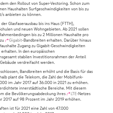
udem den Rollout von Super-Vectoring. Schon zum
ionen Haushalten Surfgeschwindigkeiten von bis zu
t/s anbieten zu können.
r der Glasfaserausbau bis ins Haus (FTTH),
Schulen und neuen Wohngebieten. Ab 2021 sollen
Rahmenbedingen bis zu 2 Millionen Haushalte pro
 zu
Gigabit
-Bandbreiten erhalten. Darüber hinaus
n Haushalte Zugang zu Gigabit-Geschwindigkeiten
erhalten. In den europäischen
insgesamt stabilen Investitionsrahmen der Anteil
ns Gebäude verdreifacht werden.
schlossen, Bandbreiten erhöht und die Basis für das
alb plant die Telekom, die Zahl der Mobilfunk-
.000 im Jahr 2017 auf 36.000 in 2021 zu erhöhen.
rdichtete innerstädtische Bereiche. Mit diesem
kom die Bevölkerungsabdeckung ihres
LTE
-Netzes
hr 2017 auf 98 Prozent im Jahr 2019 erhöhen.
ften ist für 2021 eine Zahl von 47.000