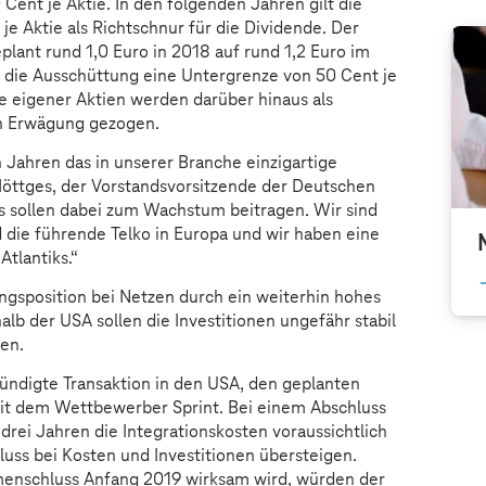
Cent je Aktie. In den folgenden Jahren gilt die
e Aktie als Richtschnur für die Dividende. Der
eplant rund 1,0 Euro in 2018 auf rund 1,2 Euro im
r die Ausschüttung eine Untergrenze von 50 Cent je
e eigener Aktien werden darüber hinaus als
in Erwägung gezogen.
ahren das in unserer Branche einzigartige
Höttges, der Vorstandsvorsitzende der Deutschen
s sollen dabei zum Wachstum beitragen. Wir sind
 die führende Telko in Europa und wir haben eine
Atlantiks.“
ngsposition bei Netzen durch ein weiterhin hohes
lb der USA sollen die Investitionen ungefähr stabil
en.
ündigte Transaktion in den USA, den geplanten
t dem Wettbewerber Sprint. Bei einem Abschluss
drei Jahren die Integrationskosten voraussichtlich
ss bei Kosten und Investitionen übersteigen.
enschluss Anfang 2019 wirksam wird, würden der