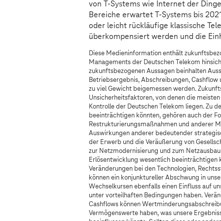
von
T-Systems
wie Internet der Dinge
Bereiche erwartet
T-Systems
bis 2021
oder leicht rückläufige klassische T
überkompensiert werden und die Ei
Diese Medieninformation enthält zukunftsbe
Managements der Deutschen Telekom hinsichtl
zukunftsbezogenen Aussagen beinhalten Auss
Betriebsergebnis, Abschreibungen, Cashflow 
zu viel Gewicht beigemessen werden. Zukunft
Unsicherheitsfaktoren, von denen die meisten 
Kontrolle der Deutschen Telekom liegen. Zu de
beeinträchtigen könnten, gehören auch der F
Restrukturierungsmaßnahmen und anderer Maß
Auswirkungen anderer bedeutender strategische
der Erwerb und die Veräußerung von Gesells
zur Netzmodernisierung und zum Netzausbau. 
Erlösentwicklung wesentlich beeinträchtigen k
Veränderungen bei den Technologien, Rechtsst
können ein konjunktureller Abschwung in uns
Wechselkursen ebenfalls einen Einfluss auf u
unter vorteilhaften Bedingungen haben. Verän
Cashflows können Wertminderungsabschreibu
Vermögenswerte haben, was unsere Ergebniss