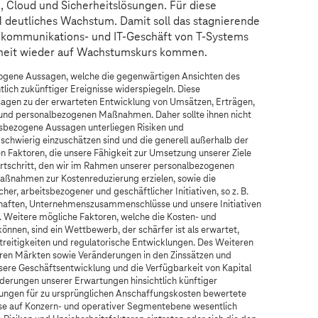
, Cloud und Sicherheitslösungen. Für diese
 deutliches Wachstum. Damit soll das stagnierende
elekommunikations- und IT-Geschäft von
T-Systems
nheit wieder auf Wachstumskurs kommen.
zogene Aussagen, welche die gegenwärtigen Ansichten des
ich zukünftiger Ereignisse widerspiegeln. Diese
agen zu der erwarteten Entwicklung von Umsätzen, Erträgen,
und personalbezogenen Maßnahmen. Daher sollte ihnen nicht
sbezogene Aussagen unterliegen Risiken und
schwierig einzuschätzen sind und die generell außerhalb der
n Faktoren, die unsere Fähigkeit zur Umsetzung unserer Ziele
ortschritt, den wir im Rahmen unserer personalbezogenen
nahmen zur Kostenreduzierung erzielen, sowie die
r, arbeitsbezogener und geschäftlicher Initiativen, so z. B.
chaften, Unternehmenszusammenschlüsse und unsere Initiativen
Weitere mögliche Faktoren, welche die Kosten- und
önnen, sind ein Wettbewerb, der schärfer ist als erwartet,
reitigkeiten und regulatorische Entwicklungen. Des Weiteren
eren Märkten sowie Veränderungen in den Zinssätzen und
nsere Geschäftsentwicklung und die Verfügbarkeit von Kapital
derungen unserer Erwartungen hinsichtlich künftiger
ngen für zu ursprünglichen Anschaffungskosten bewertete
e auf Konzern- und operativer Segmentebene wesentlich