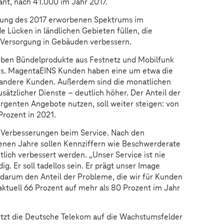
lant, nach 41.000 im Jahr 2017.
tzung des 2017 erworbenen Spektrums im
 Lücken in ländlichen Gebieten füllen, die
 Versorgung in Gebäuden verbessern.
eiben Bündelprodukte aus Festnetz und Mobilfunk
us. MagentaEINS Kunden haben eine um etwa die
s andere Kunden. Außerdem sind die monatlichen
ätzlicher Dienste – deutlich höher. Der Anteil der
ergenten Angebote nutzen, soll weiter steigen: von
Prozent in 2021.
 Verbesserungen beim Service. Nach den
genen Jahre sollen Kennziffern wie Beschwerderate
lich verbessert werden. „Unser Service ist nie
ig. Er soll tadellos sein. Er prägt unser Image
 darum den Anteil der Probleme, die wir für Kunden
aktuell 66 Prozent auf mehr als 80 Prozent im Jahr
tzt die Deutsche Telekom auf die Wachstumsfelder