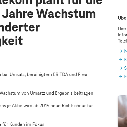
ekom plant für die
Jahre Wachstum
Über
nderter
Hier
Info
keit
Tel
M
K
S
 bei Umsatz, bereinigtem EBITDA und Free
F
m Wachstum von Umsatz und Ergebnis beitragen
ns je Aktie wird ab 2019 neue Richtschnur für
e für Kunden im Fokus