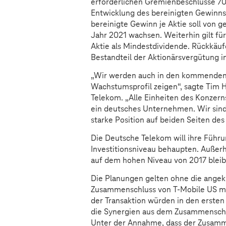
erforderlichen Gremienbeschlüsse 70 
Entwicklung des bereinigten Gewinns j
bereinigte Gewinn je Aktie soll von g
Jahr 2021 wachsen. Weiterhin gilt fü
Aktie als Mindestdividende. Rückkäuf
Bestandteil der Aktionärsvergütung 
„Wir werden auch in den kommenden J
Wachstumsprofil zeigen“, sagte Tim 
Telekom. „Alle Einheiten des Konzern
ein deutsches Unternehmen. Wir sind
starke Position auf beiden Seiten des 
Die Deutsche Telekom will ihre Führu
Investitionsniveau behaupten. Außerha
auf dem hohen Niveau von 2017 bleib
Die Planungen gelten ohne die angek
Zusammenschluss von T-Mobile US mi
der Transaktion würden in den ersten 
die Synergien aus dem Zusammenschlu
Unter der Annahme, dass der Zusamm