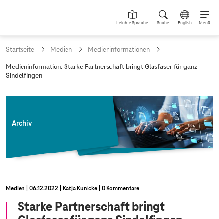
Leichte Sprache
Suche
English
Menü
Startseite
Medien
Medieninformationen
a
Medieninformation: Starke Partnerschaft bringt Glasfaser für ganz
k
Sindelfingen
t
u
e
l
l
Archiv
e
S
e
i
t
e
:
Medien
06.12.2022
Katja Kunicke
0 Kommentare
Starke Partnerschaft bringt