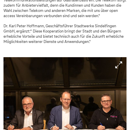
Telekommunikationsleistungen auf Glasfaserbasis ein. Die Telekom sorgt
zudem für Anbietervielfalt, denn die Kundinnen und Kunden haben die
Wahl zwischen Telekom und anderen Marken, die mit uns über open
access Vereinbarungen verbunden sind und sein werden.“
Dr. Karl Peter Hoffmann, Geschäftsführer Stadtwerke Sindelfingen
GmbH, ergänzt:“ Diese Kooperation bringt der Stadt und den Bürgern
erhebliche Vorteile und bietet technisch auch für die Zukunft erhebliche
Möglichkeiten weiterer Dienste und Anwendungen.“