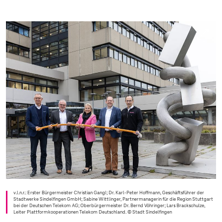
v.l.n.r.: Erster Bürgermeister Christian Gangl; Dr. Karl-Peter Hoffmann, Geschäftsführer der
Stadtwerke Sindelfingen GmbH; Sabine Wittlinger, Partnermanagerin für die Region Stuttgart
bei der Deutschen Telekom AG; Oberbürgermeister Dr. Bernd Vöhringer; Lars Brackschulze,
Leiter Plattformkooperationen Telekom Deutschland.
© Stadt Sindelfingen