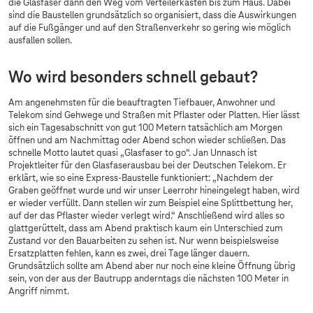
die Glasfaser dann den Weg vom Verteilerkasten bis zum Haus. Dabei
sind die Baustellen grundsätzlich so organisiert, dass die Auswirkungen
auf die Fußgänger und auf den Straßenverkehr so gering wie möglich
ausfallen sollen.
Wo wird besonders schnell gebaut?
Am angenehmsten für die beauftragten Tiefbauer, Anwohner und
Telekom sind Gehwege und Straßen mit Pflaster oder Platten. Hier lässt
sich ein Tagesabschnitt von gut 100 Metern tatsächlich am Morgen
öffnen und am Nachmittag oder Abend schon wieder schließen. Das
schnelle Motto lautet quasi „Glasfaser to go“. Jan Unnasch ist
Projektleiter für den Glasfaserausbau bei der Deutschen Telekom. Er
erklärt, wie so eine Express-Baustelle funktioniert: „Nachdem der
Graben geöffnet wurde und wir unser Leerrohr hineingelegt haben, wird
er wieder verfüllt. Dann stellen wir zum Beispiel eine Splittbettung her,
auf der das Pflaster wieder verlegt wird.“ Anschließend wird alles so
glattgerüttelt, dass am Abend praktisch kaum ein Unterschied zum
Zustand vor den Bauarbeiten zu sehen ist. Nur wenn beispielsweise
Ersatzplatten fehlen, kann es zwei, drei Tage länger dauern.
Grundsätzlich sollte am Abend aber nur noch eine kleine Öffnung übrig
sein, von der aus der Bautrupp anderntags die nächsten 100 Meter in
Angriff nimmt.