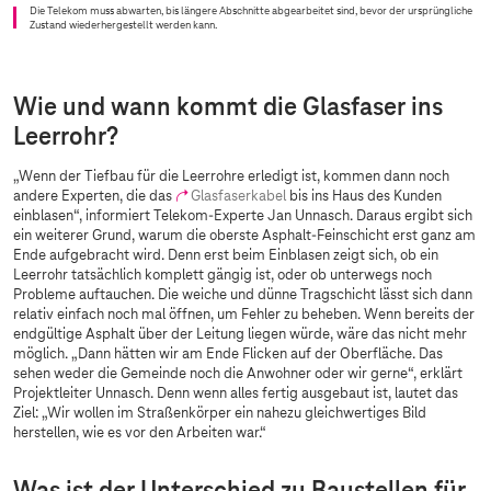
Die Telekom muss abwarten, bis längere Abschnitte abgearbeitet sind, bevor der ursprüngliche
Zustand wiederhergestellt werden kann.
Wie und wann kommt die Glasfaser ins
Leerrohr?
„Wenn der Tiefbau für die Leerrohre erledigt ist, kommen dann noch
andere Experten, die das
Glasfaserkabel
bis ins Haus des Kunden
einblasen“, informiert Telekom-Experte Jan Unnasch. Daraus ergibt sich
ein weiterer Grund, warum die oberste Asphalt-Feinschicht erst ganz am
Ende aufgebracht wird. Denn erst beim Einblasen zeigt sich, ob ein
Leerrohr tatsächlich komplett gängig ist, oder ob unterwegs noch
Probleme auftauchen. Die weiche und dünne Tragschicht lässt sich dann
relativ einfach noch mal öffnen, um Fehler zu beheben. Wenn bereits der
endgültige Asphalt über der Leitung liegen würde, wäre das nicht mehr
möglich. „Dann hätten wir am Ende Flicken auf der Oberfläche. Das
sehen weder die Gemeinde noch die Anwohner oder wir gerne“, erklärt
Projektleiter Unnasch. Denn wenn alles fertig ausgebaut ist, lautet das
Ziel: „Wir wollen im Straßenkörper ein nahezu gleichwertiges Bild
herstellen, wie es vor den Arbeiten war.“