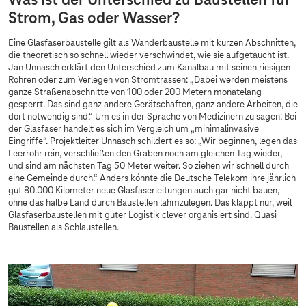
Was ist der Unterschied zu Baustellen für
Strom, Gas oder Wasser?
Eine Glasfaserbaustelle gilt als Wanderbaustelle mit kurzen Abschnitten,
die theoretisch so schnell wieder verschwindet, wie sie aufgetaucht ist.
Jan Unnasch erklärt den Unterschied zum Kanalbau mit seinen riesigen
Rohren oder zum Verlegen von Stromtrassen: „Dabei werden meistens
ganze Straßenabschnitte von 100 oder 200 Metern monatelang
gesperrt. Das sind ganz andere Gerätschaften, ganz andere Arbeiten, die
dort notwendig sind.“ Um es in der Sprache von Medizinern zu sagen: Bei
der Glasfaser handelt es sich im Vergleich um „minimalinvasive
Eingriffe“. Projektleiter Unnasch schildert es so: „Wir beginnen, legen das
Leerrohr rein, verschließen den Graben noch am gleichen Tag wieder,
und sind am nächsten Tag 50 Meter weiter. So ziehen wir schnell durch
eine Gemeinde durch.“ Anders könnte die Deutsche Telekom ihre jährlich
gut 80.000 Kilometer neue Glasfaserleitungen auch gar nicht bauen,
ohne das halbe Land durch Baustellen lahmzulegen. Das klappt nur, weil
Glasfaserbaustellen mit guter Logistik clever organisiert sind. Quasi
Baustellen als Schlaustellen.