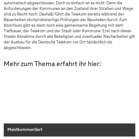
automatisch abgeschlossen. Doch so einfach ist es nicht. Denn die
Anforderungen der Kommunen an den Zustand ihrer Straßen und Wege
sind zu Recht hoch. Deshalb führt die Telekom bereits während der
Bauarbeiten stichprobenartige Prüfungen der Baustellen durch. Zum
Abschluss gibt es dann noch eine gemeinsame Begehung mit dem
Tiefbauer, der Telekom und der Stadt oder Kommune. Erst nach dieser
finalen Abnahme durch alle Beteiligten und eventueller Nacharbeiten gilt
der Ausbau für die Deutsche Telekom vor Ort tatsächlich als
abgeschlossen.
Mehr zum Thema erfahrt ihr hier:
Sorry, diesen Inhalt dürfen wir aufgrund Ihrer
Cookie-Einstellungen nicht anzeigen.
Bitte aktivieren Sie in Ihren
Einstellungen
„Marketing durch Partner“.
Meistkommentiert