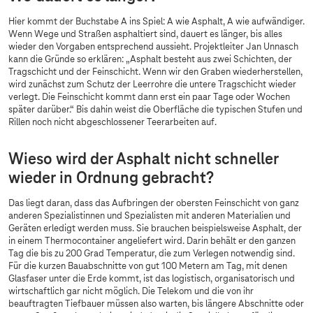
Hier kommt der Buchstabe A ins Spiel: A wie Asphalt, A wie aufwändiger.
Wenn Wege und Straßen asphaltiert sind, dauert es länger, bis alles
wieder den Vorgaben entsprechend aussieht. Projektleiter Jan Unnasch
kann die Gründe so erklären: „Asphalt besteht aus zwei Schichten, der
Tragschicht und der Feinschicht. Wenn wir den Graben wiederherstellen,
wird zunächst zum Schutz der Leerrohre die untere Tragschicht wieder
verlegt. Die Feinschicht kommt dann erst ein paar Tage oder Wochen
später darüber.“ Bis dahin weist die Oberfläche die typischen Stufen und
Rillen noch nicht abgeschlossener Teerarbeiten auf.
Wieso wird der Asphalt nicht schneller
wieder in Ordnung gebracht?
Das liegt daran, dass das Aufbringen der obersten Feinschicht von ganz
anderen Spezialistinnen und Spezialisten mit anderen Materialien und
Geräten erledigt werden muss. Sie brauchen beispielsweise Asphalt, der
in einem Thermocontainer angeliefert wird. Darin behält er den ganzen
Tag die bis zu 200 Grad Temperatur, die zum Verlegen notwendig sind.
Für die kurzen Bauabschnitte von gut 100 Metern am Tag, mit denen
Glasfaser unter die Erde kommt, ist das logistisch, organisatorisch und
wirtschaftlich gar nicht möglich. Die Telekom und die von ihr
beauftragten Tiefbauer müssen also warten, bis längere Abschnitte oder