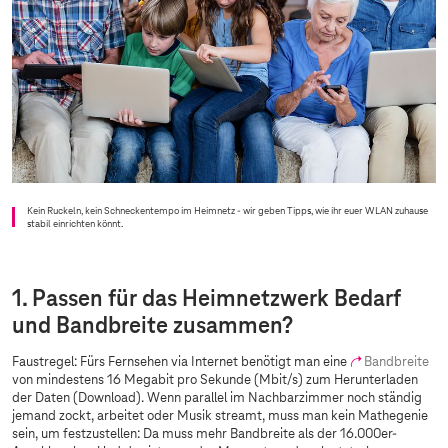
Kein Ruckeln, kein Schneckentempo im Heimnetz - wir geben Tipps, wie ihr euer WLAN zuhause
stabil einrichten könnt.
1. Passen für das Heimnetzwerk Bedarf
und
Bandbreite
zusammen?
Faustregel: Fürs Fernsehen via Internet benötigt man eine
Bandbreite
von mindestens 16 Megabit pro Sekunde (Mbit/s) zum Herunterladen
der Daten (Download). Wenn parallel im Nachbarzimmer noch ständig
jemand zockt, arbeitet oder Musik streamt, muss man kein Mathegenie
sein, um festzustellen: Da muss mehr Bandbreite als der 16.000er-