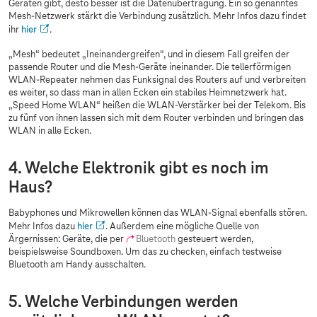
Geräten gibt, desto besser ist die Datenübertragung. Ein so genanntes
Mesh-Netzwerk stärkt die Verbindung zusätzlich. Mehr Infos dazu findet
ihr
hier
.
„Mesh“ bedeutet „Ineinandergreifen“, und in diesem Fall greifen der
passende Router und die Mesh-Geräte ineinander. Die tellerförmigen
WLAN-Repeater nehmen das Funksignal des Routers auf und verbreiten
es weiter, so dass man in allen Ecken ein stabiles Heimnetzwerk hat.
„Speed Home WLAN“ heißen die WLAN-Verstärker bei der Telekom. Bis
zu fünf von ihnen lassen sich mit dem Router verbinden und bringen das
WLAN in alle Ecken.
4. Welche Elektronik gibt es noch im
Haus?
Babyphones und Mikrowellen können das WLAN-Signal ebenfalls stören.
Mehr Infos dazu
hier
. Außerdem eine mögliche Quelle von
Ärgernissen: Geräte, die per
Bluetooth
gesteuert werden,
beispielsweise Soundboxen. Um das zu checken, einfach testweise
Bluetooth am Handy ausschalten.
5. Welche Verbindungen werden