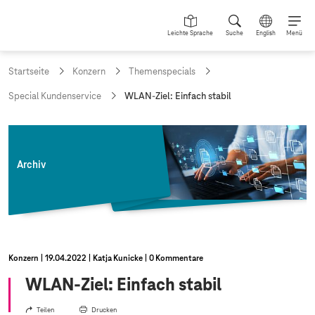
Leichte Sprache
Suche
English
Menü
Startseite
Konzern
Themenspecials
a
Special Kundenservice
WLAN-Ziel: Einfach stabil
k
t
u
e
l
Archiv
l
e
S
e
i
t
e
Konzern
19.04.2022
Katja Kunicke
0 Kommentare
:
WLAN-Ziel: Einfach stabil
Teilen
Drucken