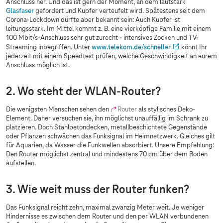
Anschluss her. Und das ist gern der Moment, an dem lautstark
Glasfaser
gefordert und Kupfer verteufelt wird. Spätestens seit dem
Corona-Lockdown dürfte aber bekannt sein: Auch Kupfer ist
leitungsstark. Im Mittel kommt z. B. eine vierköpfige Familie mit einem
100 Mbit/s-Anschluss sehr gut zurecht - intensives Zocken und TV-
Streaming inbegriffen. Unter
www.telekom.de
/schneller
könnt Ihr
jederzeit mit einem Speedtest prüfen, welche Geschwindigkeit an eurem
Anschluss möglich ist.
2. Wo steht der
WLAN-Router?
Die wenigsten Menschen sehen den
Router
als stylisches Deko-
Element. Daher versuchen sie, ihn möglichst unauffällig im Schrank zu
platzieren. Doch Stahlbetondecken, metallbeschichtete Gegenstände
oder Pflanzen schwächen das Funksignal im Heimnetzwerk. Gleiches gilt
für Aquarien, da Wasser die Funkwellen absorbiert. Unsere Empfehlung:
Den Router möglichst zentral und mindestens 70 cm über dem Boden
aufstellen.
3. Wie weit muss der Router funken?
Das Funksignal reicht zehn, maximal zwanzig Meter weit. Je weniger
Hindernisse es zwischen dem Router und den per WLAN verbundenen