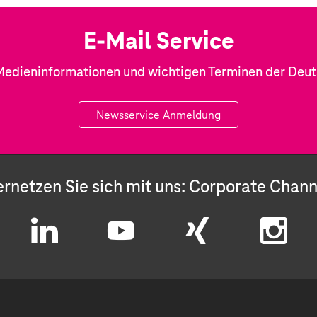
E-Mail Service
Medieninformationen und wichtigen Terminen der Deu
Newsservice Anmeldung
ernetzen Sie sich mit uns: Corporate Chann
L
Y
X
I
i
o
i
n
n
u
n
s