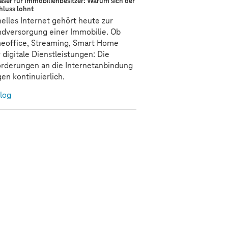
aser für Immobilienbesitzer: Warum sich der
hluss lohnt
elles Internet gehört heute zur
dversorgung einer Immobilie. Ob
eoffice, Streaming, Smart Home
 digitale Dienstleistungen: Die
rderungen an die Internetanbindung
gen kontinuierlich.
log