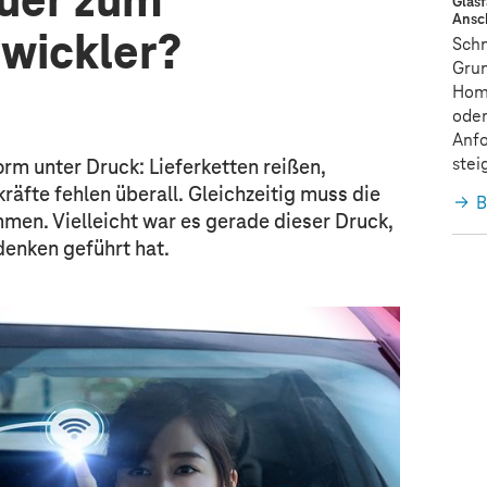
uer zum
Glasf
Ansc
wickler?
Schn
Grun
Hom
oder
Anfo
stei
rm unter Druck: Lieferketten reißen,
äfte fehlen überall. Gleichzeitig muss die
B
mmen. Vielleicht war es gerade dieser Druck,
denken geführt hat.