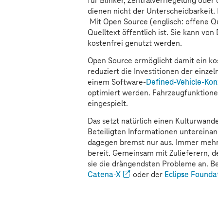
für Blinker, Zentralverriegelung oder
dienen nicht der Unterscheidbarkeit.
Mit Open Source (englisch: offene Qu
Quelltext öffentlich ist. Sie kann vo
kostenfrei genutzt werden.
Open Source ermöglicht damit ein k
reduziert die Investitionen der einze
einem Software-
Defined-Vehicle-Kon
optimiert werden. Fahrzeugfunktione
eingespielt.
Das setzt natürlich einen Kulturwan
Beteiligten Informationen untereinan
dagegen bremst nur aus. Immer meh
bereit. Gemeinsam mit Zulieferern, 
sie die drängendsten Probleme an. Bei
Catena-X
oder der
Eclipse Founda