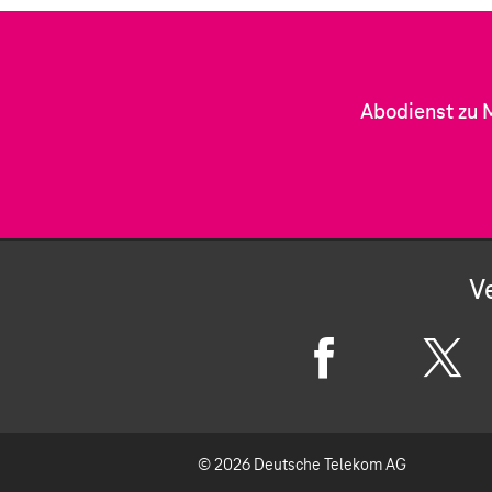
Abodienst zu 
V
F
X
a
© 2026 Deutsche Telekom AG
c