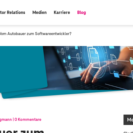
tor Relations
Medien
Karriere
Blog
aktiv:
 Vom Autobauer zum Softwareentwickler?
Me
rgmann
0 Kommentare