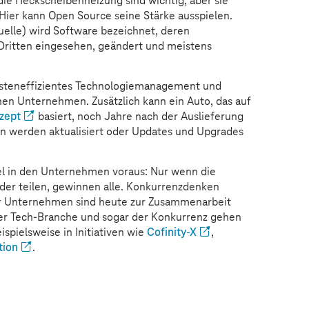
 die Heckscheibenheizung sind wichtig, aber sie
 Hier kann Open Source seine Stärke ausspielen.
elle) wird Software bezeichnet, deren
n Dritten eingesehen, geändert und meistens
osteneffizientes Technologiemanagement und
lnen Unternehmen. Zusätzlich kann ein Auto, das auf
zept
basiert, noch Jahre nach der Auslieferung
n werden aktualisiert oder Updates und Upgrades
del in den Unternehmen voraus: Nur wenn die
der teilen, gewinnen alle. Konkurrenzdenken
r Unternehmen sind heute zur Zusammenarbeit
der Tech-Branche und sogar der Konkurrenz gehen
spielsweise in Initiativen wie
Cofinity-X
,
tion
.