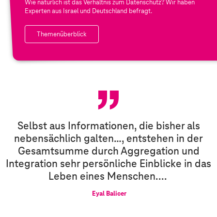
Wie natürlich ist das Verhältnis zum Datenschutz? Wir haben
Experten aus Israel und Deutschland befragt.
Themenüberblick
C
y
b
Selbst aus Informationen, die bisher als
e
nebensächlich galten…, entstehen in der
r
Gesamtsumme durch Aggregation und
S
Integration sehr persönliche Einblicke in das
e
Leben eines Menschen....
c
Eyal Balicer
u
r