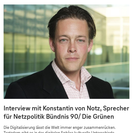
i
t
y
Interview mit Konstantin von Notz, Sprecher
für Netzpolitik Bündnis 90/ Die Grünen
Die Digitalisierung lässt die Welt immer enger zusammenrücken.