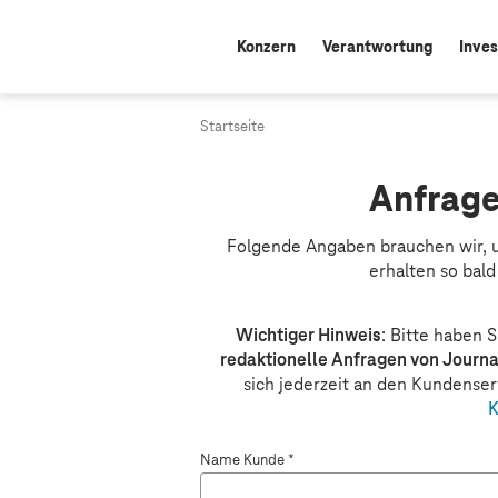
Konzern
Verantwortung
Inves
Startseite
A
Anfrage
n
Folgende Angaben brauchen wir, u
erhalten so bal
f
r
Wichtiger Hinweis
: Bitte haben S
redaktionelle Anfragen von Journa
a
sich jederzeit an den Kundens
g
K
e
Name Kunde *