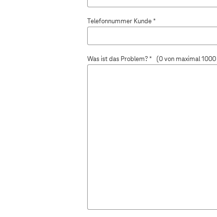
z
u
Telefonnummer Kunde *
K
u
Was ist das Problem? *
(0 von maximal 1000 
n
d
e
n
f
a
l
l