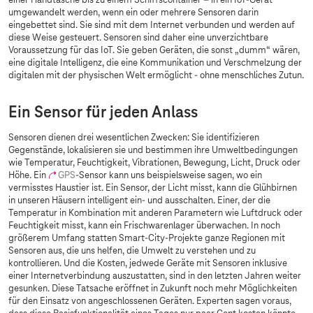
einer Handtasche bis zu einem Schiffscontainer – in ein IoT-Gerät
umgewandelt werden, wenn ein oder mehrere Sensoren darin
eingebettet sind. Sie sind mit dem Internet verbunden und werden auf
diese Weise gesteuert. Sensoren sind daher eine unverzichtbare
Voraussetzung für das IoT. Sie geben Geräten, die sonst „dumm“ wären,
eine digitale Intelligenz, die eine Kommunikation und Verschmelzung der
digitalen mit der physischen Welt ermöglicht - ohne menschliches Zutun.
Ein Sensor für jeden Anlass
Sensoren dienen drei wesentlichen Zwecken: Sie identifizieren
Gegenstände, lokalisieren sie und bestimmen ihre Umweltbedingungen
wie Temperatur, Feuchtigkeit, Vibrationen, Bewegung, Licht, Druck oder
Höhe. Ein
GPS
-Sensor kann uns beispielsweise sagen, wo ein
vermisstes Haustier ist. Ein Sensor, der Licht misst, kann die Glühbirnen
in unseren Häusern intelligent ein- und ausschalten. Einer, der die
Temperatur in Kombination mit anderen Parametern wie Luftdruck oder
Feuchtigkeit misst, kann ein Frischwarenlager überwachen. In noch
größerem Umfang statten Smart-City-Projekte ganze Regionen mit
Sensoren aus, die uns helfen, die Umwelt zu verstehen und zu
kontrollieren. Und die Kosten, jedwede Geräte mit Sensoren inklusive
einer Internetverbindung auszustatten, sind in den letzten Jahren weiter
gesunken. Diese Tatsache eröffnet in Zukunft noch mehr Möglichkeiten
für den Einsatz von angeschlossenen Geräten. Experten sagen voraus,