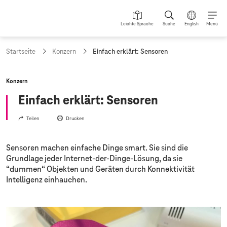
Leichte Sprache
Suche
English
Menü
a
Startseite
Konzern
Einfach erklärt: Sensoren
k
t
u
Konzern
e
l
Einfach erklärt: Sensoren
l
e
Teilen
Drucken
S
e
i
Sensoren machen einfache Dinge smart. Sie sind die
t
Grundlage jeder Internet-der-Dinge-Lösung, da sie
e
“dummen“ Objekten und Geräten durch Konnektivität
:
Intelligenz einhauchen.