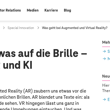
tor Relations
Medien
Karriere
Blog
a
Special Innovation
Was geht bei Augmented und Virtual Reality?
k
t
u
Meh
e
was auf die Brille –
l
S
l
M
e
 und KI
S
e
i
Neu
t
e
Hier
:
ted Reality (AR) zaubern uns etwas vor die
Them
lichen Brillen. AR blendet uns Texte ein: als
E
de sehen. VR hingegen lässt uns ganz in
irkende Umgebungen eintauchen. Und was