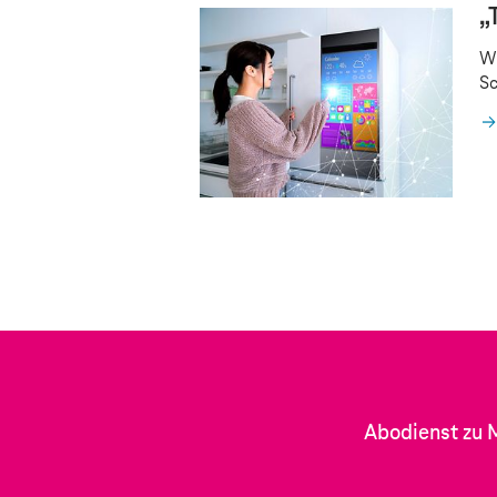
„
Wi
Sc
Abodienst zu 