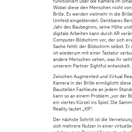
funktioniert über die Kamera im Smart
Wobei diese den Menschen nicht von
Brille. Es werden vielmehr in die Bril
Umfeld eingeblendet. Denkbares Beis
Jahr des Baubeginns, seine Höhe und 
digitale Arbeiten kann durch AR verä
Computer-Bildschirm vor, der sich erw
Sache fehlt: der Bildschirm selbst. Er
ist wiederum mit einer Tastatur verbu
andere Menschen sehen, was ihr seht
unserem Partner Sightful entwickelt.
Zwischen Augmented und Virtual Realit
Kamera in der Brille ermöglicht diese
Baustellen Fachleute an jedem Stand
kann so an einem Problem „vor der Br
ein viertes Kürzel ins Spiel: Die Sa
Reality lautet „XR“.
Der nächste Schritt ist die Vernetzu
sich mehrere Nutzer in einer virtue