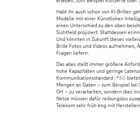
erleben, zum Beispiel Konzerte oder 
Habt ihr auch schon von KI-Brillen g
Modelle mit einer Künstlichen Intelli
einen Unterschied zu den oben beschr
Sichtfeld projiziert. Stattdessen eri
Und könnten in Zukunft dieses viellei
Brille Fotos und Videos aufnehmen, A
Fragen liefern.
Das alles stellt immer größere Anfo
hohe Kapazitäten und geringe Latenze
Kommunikationsstandard
5G
bietet
Mengen an Daten – zum Beispiel bei 
Ort – zu verarbeiten, sondern dies in
Netze müssen dafür reibungslos zusa
Telekom sehr früh eng mit Herstell