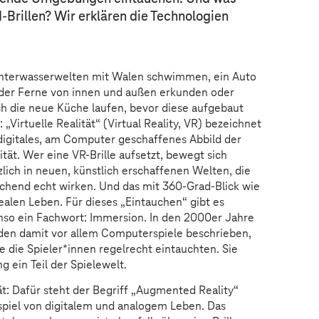
I-Brillen? Wir erklären die Technologien
Unterwasserwelten mit Walen schwimmen, ein Auto
der Ferne von innen und außen erkunden oder
h die neue Küche laufen, bevor diese aufgebaut
: „Virtuelle Realität“ (Virtual Reality, VR) bezeichnet
digitales, am Computer geschaffenes Abbild der
ität. Wer eine VR-Brille aufsetzt, bewegt sich
zlich in neuen, künstlich erschaffenen Welten, die
chend echt wirken. Und das mit 360-Grad-Blick wie
ealen Leben. Für dieses „Eintauchen“ gibt es
so ein Fachwort: Immersion. In den 2000er Jahre
en damit vor allem Computerspiele beschrieben,
ie die Spieler*innen regelrecht eintauchten. Sie
 ein Teil der Spielewelt.
ät: Dafür steht der Begriff „Augmented Reality“
piel von digitalem und analogem Leben. Das