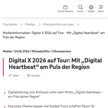
Leichte Sprache
Suche
English
Menü
Startseite
Medien
Medieninformationen
a
Medieninformation: Digital X 2026 auf Tour - Mit „Digital Heartbeat“ am
k
Puls der Region
t
u
e
Medien
24.02.2026
Michaela Kühn
0 Kommentare
l
l
Digital X 2026 auf Tour: Mit „Digital
e
Heartbeat“ am Puls der Region
S
e
i
Teilen
Drucken
t
e
:
Digitalisierung zum Anfassen unter dem Motto „Digital Heartbeat –
am Puls deiner Region“
Keynotes, Masterclasses und Guided Tours schaffen Raum für