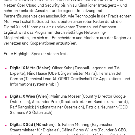
Masterclasses erhalten Teilnehmende vertiefendes Know-how – von
Netzen über Cloud und Security bis hin zu Künstlicher Intelligenz – und
nehmen konkrete Ansätze für die eigene Umsetzung mit.
Partnerlösungen zeigen anschaulich, wie Technologie in der Praxis echten
Mehrwert schafft. Guided Tours bieten einen roten Faden durch die
Digital X und führen gezielt zu relevanten Themen und Stationen.
Ergänzt wird das Programm durch vielfältige Networking-
Möglichkeiten, um sich mit Entscheidern und Machern aus der Region zu
vernetzen und Kooperationen anzustoßen.
Erste Highlight-Speaker stehen fest:
Digital X Mitte (Mainz)
: Oliver Kahn (Fussball-Legende und TV-
Experte), Nino Haase (Oberbürgermeister Mainz), Hermann del
Campo (Technical Lead AI, ORBIT Gesellschaft für Applikations- und
Informationssysteme mbH)
Digital X Wien (Wien)
: Maimuna Mosser (Country Director Google
Österreich), Alexander Pröll (Staatssekretär im Bundeskanzleramt),
Ralf Rangnick (Nationaltrainer Österreich), Patricia Neumann (CEO
Siemens AG Österreich)
Digital X Süd (München)
: Dr. Fabian Mehring (Bayerischer
Staatsminister für Digitales), Céline Flores Willers (Founder & CEO,