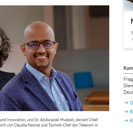
Kun
Frag
Dien
Deut
D
K
und Innovation, und Dr. Abdurazak Mudesir, derzeit Chief
K
eich von Claudia Nemat und Technik-Chef der Telekom in