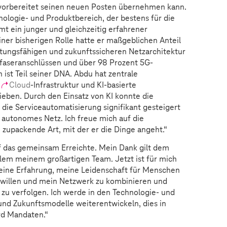
 vorbereitet seinen neuen Posten übernehmen kann.
nologie- und Produktbereich, der bestens für die
mt ein junger und gleichzeitig erfahrener
iner bisherigen Rolle hatte er maßgeblichen Anteil
stungsfähigen und zukunftssicheren Netzarchitektur
sfaseranschlüssen und über 98 Prozent 5G-
ist Teil seiner DNA. Abdu hat zentrale
,
Cloud
-Infrastruktur und KI-basierte
eben. Durch den Einsatz von KI konnte die
d die Serviceautomatisierung signifikant gesteigert
 autonomes Netz. Ich freue mich auf die
zupackende Art, mit der er die Dinge angeht.“
auf das gemeinsam Erreichte. Mein Dank gilt dem
llem meinem großartigen Team. Jetzt ist für mich
meine Erfahrung, meine Leidenschaft für Menschen
swillen und mein Netzwerk zu kombinieren und
zu verfolgen. Ich werde in den Technologie- und
und Zukunftsmodelle weiterentwickeln, dies in
rd Mandaten.“