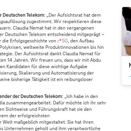
der Deutschen Telekom
: „Der Aufsichtsrat hat dem
agsauflösung zugestimmt. Wir respektieren diese
auern. Claudia Nemat hat in den vergangenen
der Deutschen Telekom entscheidend mitgeprägt –
er die Erfolgsgeschichte von
5G
, den Aufbau
n Polykrisen, weltweite Produktinnovationen bis hin
ategie. Der Aufsichtsrat dankt Claudia Nemat für
ten 14 Jahren. Wir freuen uns, dass wir mit Abdu
en Kandidaten für diese wichtige Aufgabe
lisierung, Skalierung und Automatisierung der
ine bisherige Tätigkeit ist ein reibungsloser
zender der Deutschen Telekom
: „Ich habe in den
ia zusammengearbeitet. Dafür möchte ich ihr sehr
hen Sichtweise und Führungskraft hat sie den
nem der erfolgreichsten
elt maßgeblich mitgestaltet. Sie hat ihren
ins Unternehmen geholt und ihm verantwortliche