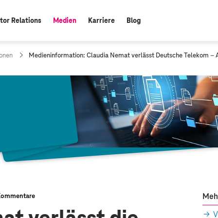
tor Relations
Medien
Karriere
Blog
aktiv:
a
onen
Medieninformation: Claudia Nemat verlässt Deutsche Telekom – 
k
t
u
e
l
l
e
S
e
i
t
e
:
Meh
Kommentare
V