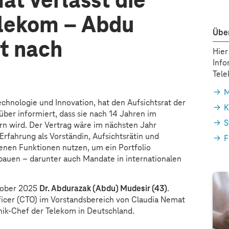
at verlässt die
lekom – Abdu
Über
t nach
Hier
Info
Tel
M
Technologie und Innovation, hat den Aufsichtsrat der
K
ber informiert, dass sie nach 14 Jahren im
S
ern wird. Der Vertrag wäre im nächsten Jahr
Erfahrung als Vorständin, Aufsichtsrätin und
F
denen Funktionen nutzen, um ein Portfolio
bauen – darunter auch Mandate in internationalen
tober 2025
Dr. Abdurazak (Abdu) Mudesir (43)
.
fficer (CTO) im Vorstandsbereich von Claudia Nemat
hnik-Chef der Telekom in Deutschland.