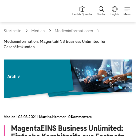
Leichte Sprache
Suche
English
Menü
Startseite
Medien
Medieninformationen
a
Medieninformation: MagentaEINS Business Unlimited für
k
Geschäftskunden
t
u
e
l
l
Archiv
e
S
e
i
t
e
:
Medien
02.08.2021
Martina Hammer
0 Kommentare
MagentaEINS Business Unlimited: