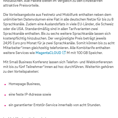
hinzubuchen. Alle Pakete bieten im Vergleich zu den Einzeltarifen
attraktive Preisvorteile.
Die Vorteilsangebote aus Festnetz und Mobilfunk enthalten neben dem
unlimitierten Datenvolumen eine Flat in alle deutschen Netze für bis zu 8
Sprachkanäle. Zudem eine Auslandsflats in viele EU-Länder, die Schweiz
oder die USA. Standardmäßig sind in allen Tarifvarianten zwei
Sprachkanäle enthalten. Bis zu sechs weitere Sprachkanäle lassen sich
kostenpflichtig hinzubuchen. Der vergünstigte Preis beträgt jeweils
24,95 Euro pro Monat für je zwei Sprachkanäle. Somit können bis zu acht
Mitarbeiter*innen gleichzeitig telefonieren. Alle Kombitarife enthalten
weitere Services wie
MagentaCLOUD
M mit 100 GB Speicher.
Mit Small Business Konferenz lassen sich Telefon- und Webkonferenzen
mit bis zu fünf Teilnehmer*innen ad hoc durchführen. Weiterhin gehören
zu den Vorteilspaketen:
Homepage Business,
eine feste IP-Adresse sowie
ein garantierter Entstör-Service innerhalb von acht Stunden.