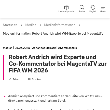
Leichte Sprache
Suche
English
Menü
Startseite
Medien
Medieninformationen
a
Medieninformation: Robert Andrich wird WM-Experte bei MagentaTV
k
t
u
Medien
05.06.2026
Johannes Maisack
0 Kommentare
e
l
Robert Andrich wird Experte und
l
Co-Kommentator bei MagentaTV zur
e
S
FIFA WM 2026
e
i
Teilen
Drucken
t
e
:
Andrich analysiert und kommentiert an der Seite von Wolff Fuss –
direkt, meinungsstark und nah am Spiel.