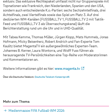
exklusiv. Das exklusive Rechtepaket umfasst nicht nur Gruppenspiele mit
Topnationen wie Frankreich, den Niederlanden, Spanien und den USA,
sondern auch entscheidende K.o.-Partien: sechs Sechzehntelfinals, drei
Achtelfinals, zwei Viertelfinals sowie das Spiel um Platz 3. Auf drei
dedizierten WM-Kanälen (FUSSBALL.TV 1, FUSSBALL.TV 2 mit Taktik-
Feed und FUSSBALL.TV 3 als Überraschungskanal) läuft die
Berichterstattung rund um die Uhr und in UHD-Qualität.
Mit Tabea Kemme, Thomas Müller, Jürgen Klopp, Mats Hummels, Jonas
Hofmann, Micky Beisenherz, Robert Andrich und Fan-Experte Tom
Kaulitz bietet MagentaTV ein außergewöhnliches Experten-Team.
Johannes B. Kerner, Laura Wontorra, und Wolff Fuss führen als
herausragende TV-Persönlichkeiten eine Top-Reihe von Moderatorinnen
und Kommentatoren an.
Weitere Informationen gibt es hier:
www.magenta.tv
Über die Deutsche Telekom
:
Deutsche Telekom Konzernprofil
Mehr zum Thema
Medienmappe FIFA Fußball-WM 2026