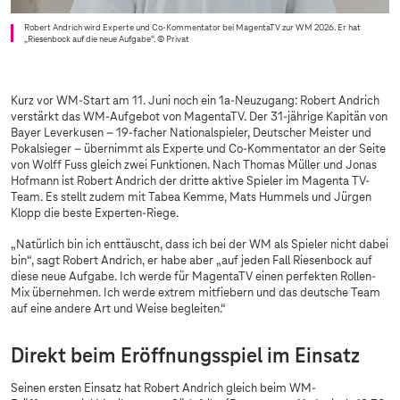
Robert Andrich wird Experte und Co-Kommentator bei MagentaTV zur WM 2026. Er hat
„Riesenbock auf die neue Aufgabe“.
© Privat
Kurz vor WM-Start am 11. Juni noch ein 1a-Neuzugang: Robert Andrich
verstärkt das WM-Aufgebot von MagentaTV. Der 31-jährige Kapitän von
Bayer Leverkusen – 19-facher Nationalspieler, Deutscher Meister und
Pokalsieger – übernimmt als Experte und Co-Kommentator an der Seite
von Wolff Fuss gleich zwei Funktionen. Nach Thomas Müller und Jonas
Hofmann ist Robert Andrich der dritte aktive Spieler im Magenta TV-
Team. Es stellt zudem mit Tabea Kemme, Mats Hummels und Jürgen
Klopp die beste Experten-Riege.
„Natürlich bin ich enttäuscht, dass ich bei der WM als Spieler nicht dabei
bin“, sagt Robert Andrich, er habe aber „auf jeden Fall Riesenbock auf
diese neue Aufgabe. Ich werde für MagentaTV einen perfekten Rollen-
Mix übernehmen. Ich werde extrem mitfiebern und das deutsche Team
auf eine andere Art und Weise begleiten.“
Direkt beim Eröffnungsspiel im Einsatz
Seinen ersten Einsatz hat Robert Andrich gleich beim WM-