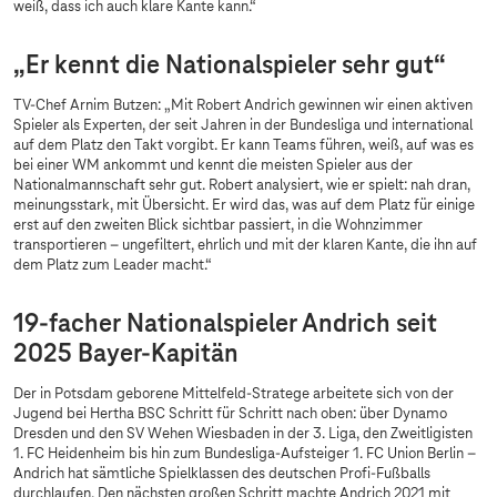
weiß, dass ich auch klare Kante kann.“
„Er kennt die Nationalspieler sehr gut“
TV-Chef Arnim Butzen: „Mit Robert Andrich gewinnen wir einen aktiven
Spieler als Experten, der seit Jahren in der Bundesliga und international
auf dem Platz den Takt vorgibt. Er kann Teams führen, weiß, auf was es
bei einer WM ankommt und kennt die meisten Spieler aus der
Nationalmannschaft sehr gut. Robert analysiert, wie er spielt: nah dran,
meinungsstark, mit Übersicht. Er wird das, was auf dem Platz für einige
erst auf den zweiten Blick sichtbar passiert, in die Wohnzimmer
transportieren – ungefiltert, ehrlich und mit der klaren Kante, die ihn auf
dem Platz zum Leader macht.“
19-facher Nationalspieler Andrich seit
2025 Bayer-Kapitän
Der in Potsdam geborene Mittelfeld-Stratege arbeitete sich von der
Jugend bei Hertha BSC Schritt für Schritt nach oben: über Dynamo
Dresden und den SV Wehen Wiesbaden in der 3. Liga, den Zweitligisten
1. FC Heidenheim bis hin zum Bundesliga-Aufsteiger 1. FC Union Berlin –
Andrich hat sämtliche Spielklassen des deutschen Profi-Fußballs
durchlaufen. Den nächsten großen Schritt machte Andrich 2021 mit