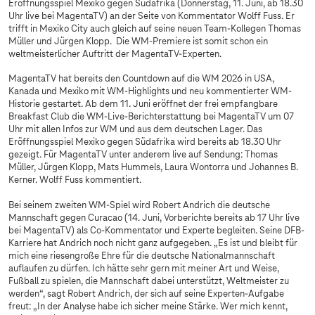
Eröffnungsspiel Mexiko gegen Südafrika (Donnerstag, 11. Juni, ab 18.30
Uhr live bei MagentaTV) an der Seite von Kommentator Wolff Fuss. Er
trifft in Mexiko City auch gleich auf seine neuen Team-Kollegen Thomas
Müller und Jürgen Klopp. Die WM-Premiere ist somit schon ein
weltmeisterlicher Auftritt der MagentaTV-Experten.
MagentaTV hat bereits den Countdown auf die WM 2026 in USA,
Kanada und Mexiko mit WM-Highlights und neu kommentierter WM-
Historie gestartet. Ab dem 11. Juni eröffnet der frei empfangbare
Breakfast Club die WM-Live-Berichterstattung bei MagentaTV um 07
Uhr mit allen Infos zur WM und aus dem deutschen Lager. Das
Eröffnungsspiel Mexiko gegen Südafrika wird bereits ab 18.30 Uhr
gezeigt. Für MagentaTV unter anderem live auf Sendung: Thomas
Müller, Jürgen Klopp, Mats Hummels, Laura Wontorra und Johannes B.
Kerner. Wolff Fuss kommentiert.
Bei seinem zweiten WM-Spiel wird Robert Andrich die deutsche
Mannschaft gegen Curacao (14. Juni, Vorberichte bereits ab 17 Uhr live
bei MagentaTV) als Co-Kommentator und Experte begleiten. Seine DFB-
Karriere hat Andrich noch nicht ganz aufgegeben. „Es ist und bleibt für
mich eine riesengroße Ehre für die deutsche Nationalmannschaft
auflaufen zu dürfen. Ich hätte sehr gern mit meiner Art und Weise,
Fußball zu spielen, die Mannschaft dabei unterstützt, Weltmeister zu
werden“, sagt Robert Andrich, der sich auf seine Experten-Aufgabe
freut: „In der Analyse habe ich sicher meine Stärke. Wer mich kennt,