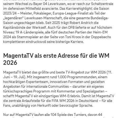
seinem Wechsel zu Bayer 04 Leverkusen, wo er rasch zur Schaltzentrale
im defensiven Mittelfeld avancierte. Das Karrierehighlight: die Saison
2023/24 – Meister, Pokalsieger, Europa-League-Finalist als Teil der
„legendären“ Leverkusen-Mannschaft, die eine gesamte Bundesliga-
Saison ungeschlagen blieb. Seit 2025 trägt Robert Andrich die
Kapitänsbinde der Werkself. Auch für den DFB lieferte er auf höchstem
Niveau: 19 A-Länderspiele, alle fünf deutschen Partien der Heim-EM
2024 als Stammspieler an der Seite von Toni Kroos in der Doppelsechs
komplettieren eindrucksvoll seine bisherige Karriere.
MagentaTV als erste Adresse für die WM
2026
MagentaTV bietet das größte und beste TV-Angebot zur WM 2026 (11.
Juni – 19. Juli). Mit insgesamt rund 1.000 Programmstunden, einem
hochkarätigen Expertenteam, innovativen Formaten und gezielten
Angeboten für internationale Communities – darunter ein eigenes
türkischsprachiges Programm mit Kommentar und Spezialgasten –
schafft MagentaTV ein einzigartiges WM-Erlebnis. Damit ist MagentaTV
die zentrale Anlaufstelle für die FIFA WM 2026 in Deutschland – für alle
Fans, unabhängig von Herkunft oder bevorzugter Sprache.
Nur auf MagentaTV laufen alle 104 Spiele des Turniers, davon 44