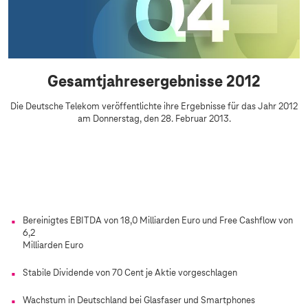
b
a
m
n
t
i
j
s
Gesamtjahresergebnisse 2012
a
s
h
e
Die Deutsche Telekom veröffentlichte ihre Ergebnisse für das Jahr 2012
r
am Donnerstag, den 28. Februar 2013.
2
/
0
4
1
.
2
Q
u
Bereinigtes EBITDA von 18,0 Milliarden Euro und Free Cashflow von
a
6,2
r
Milliarden Euro
t
Stabile Dividende von 70 Cent je Aktie vorgeschlagen
a
l
Wachstum in Deutschland bei Glasfaser und Smartphones