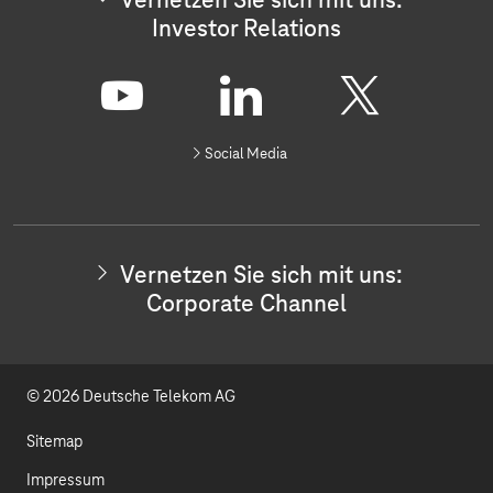
Vernetzen Sie sich mit uns:
Investor Relations
V
e
r
Y
L
X
n
Social Media
e
o
i
t
z
u
n
e
n
t
k
S
Vernetzen Sie sich mit uns:
i
u
e
Corporate Channel
e
s
b
d
i
c
e
I
h
© 2026 Deutsche Telekom AG
m
n
i
t
Sitemap
u
n
Impressum