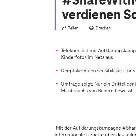
#ShareWithC
verdienen S
Teilen
Drucken
Telekom löst mit Aufklärungskampa
Kinderfotos im Netz aus
Deepfake-Video sensibilisiert fü
Umfrage zeigt: Nur ein Drittel der 
Missbrauchs von Bildern bewusst
Sorry, diesen Inhalt dürfen wi
Bitte aktivieren Sie in Ihre
Mit der Aufklärungskampagne #Shar
internationale Debatte über das Teile