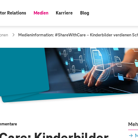
tor Relations
Medien
Karriere
Blog
aktiv:
a
onen
Medieninformation: #ShareWithCare – Kinderbilder verdienen Sc
k
t
u
e
l
l
e
S
e
i
t
e
:
Meh
mmentare
M