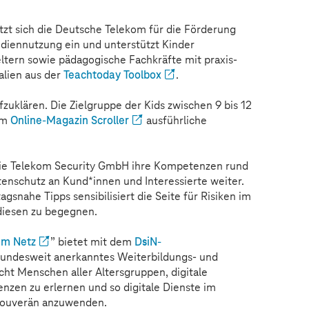
tzt sich die Deutsche Telekom für die Förderung
iennutzung ein und unterstützt Kinder
ltern sowie pädagogische Fachkräfte mit praxis-
alien aus der
Teachtoday Toolbox
.
ufzuklären. Die Zielgruppe der Kids zwischen 9 bis 12
vom
Online-Magazin Scroller
ausführliche
die Telekom Security GmbH ihre Kompetenzen rund
enschutz an Kund*innen und Interessierte weiter.
gsnahe Tipps sensibilisiert die Seite für Risiken im
diesen zu begegnen.
im Netz
” bietet mit dem
DsiN-
undesweit anerkanntes Weiterbildungs- und
cht Menschen aller Altersgruppen, digitale
zen zu erlernen und so digitale Dienste im
 souverän anzuwenden.