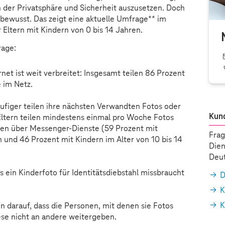
der Privatsphäre und Sicherheit auszusetzen. Doch
 bewusst. Das zeigt eine aktuelle Umfrage** im
Eltern mit Kindern von 0 bis 14 Jahren.
rage:
rnet ist weit verbreitet: Insgesamt teilen 86 Prozent
e im Netz.
äufiger teilen ihre nächsten Verwandten Fotos oder
Kun
Eltern teilen mindestens einmal pro Woche Fotos
hren über Messenger-Dienste (59 Prozent mit
Frag
n und 46 Prozent mit Kindern im Alter von 10 bis 14
Dien
Deut
ss ein Kinderfoto für Identitätsdiebstahl missbraucht
D
K
K
n darauf, dass die Personen, mit denen sie Fotos
iese nicht an andere weitergeben.