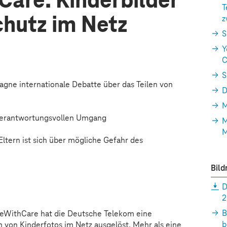
are: Kinderbilder
T
chutz im Netz
z
S
Y
C
S
gne internationale Debatte über das Teilen von
D
M
r verantwortungsvollen Umgang
M
M
Eltern ist sich über mögliche Gefahr des
Bild
r aufgrund Ihrer Cookie-Einstellungen nicht
D
anzeigen.
2
n
Einstellungen
„Marketing durch Partner“.
B
eWithCare hat die Deutsche Telekom eine
b
n von Kinderfotos im Netz ausgelöst. Mehr als eine