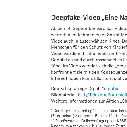
Deepfake-Video „Eine Na
Ab dem 4. September wird das Video „
weiterhin im Rahmen einer Social-Me
Video auch in ausgewählten Kinos. 
Menschen für den Schutz von Kinderfo
Video wurde mit Hilfe neuester KI-Tec
Deepfakes sind durch maschinelles Le
Töne. Im Video wendet sich die „erwa
konfrontiert sie mit den Konsequenzen
Internet haben kann. Ella steht stell
Deutschsprachiger Spot:
YouTube
Bildmaterial:
bit.ly/Telekom_Sharewi
Weitere Informationen zur Aktion „S
* Der Begriff "Sharenting" setzt sich aus den 
(Elternschaft) zusammen. Er steht für das Pos
** Repräsentative Onlinebefragung von KB&B 
Kindern im Alter von null bis 14 Jahren. Zeitr