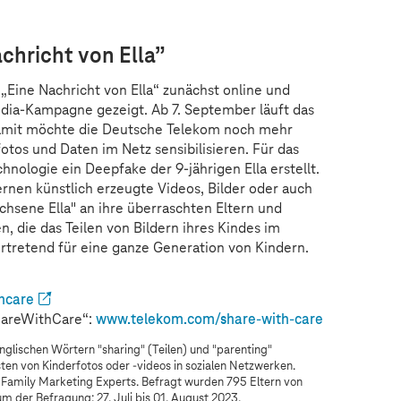
chricht von Ella”
Eine Nachricht von Ella“ zunächst online und
dia-Kampagne gezeigt. Ab 7. September läuft das
Damit möchte die Deutsche Telekom noch mehr
tos und Daten im Netz sensibilisieren. Für das
hnologie ein Deepfake der 9-jährigen Ella erstellt.
rnen künstlich erzeugte Videos, Bilder oder auch
chsene Ella" an ihre überraschten Eltern und
, die das Teilen von Bildern ihres Kindes im
vertretend für eine ganze Generation von Kindern.
thcare
hareWithCare“:
www.telekom.com
/share-with-care
englischen Wörtern "sharing" (Teilen) und "parenting"
ten von Kinderfotos oder -videos in sozialen Netzwerken.
Family Marketing Experts. Befragt wurden 795 Eltern von
aum der Befragung: 27. Juli bis 01. August 2023.