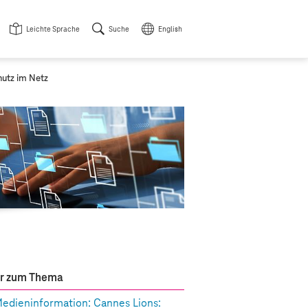
Leichte Sprache
Suche
English
hutz im Netz
r zum Thema
edieninformation: Cannes Lions: