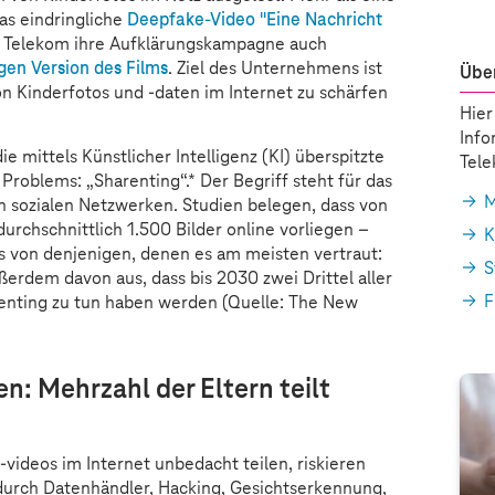
as eindringliche
Deepfake-Video "Eine Nachricht
e Telekom ihre Aufklärungskampagne auch
gen Version des Films
. Ziel des Unternehmens ist
Über
on Kinderfotos und -daten im Internet zu schärfen
Hier
Info
die mittels Künstlicher Intelligenz (KI) überspitzte
Tel
 Problems: „Sharenting“.* Der Begriff steht für das
M
n sozialen Netzwerken. Studien belegen, dass von
urchschnittlich 1.500 Bilder online vorliegen –
K
s von denjenigen, denen es am meisten vertraut:
S
ßerdem davon aus, dass bis 2030 zwei Drittel aller
F
arenting zu tun haben werden (Quelle: The New
n: Mehrzahl der Eltern teilt
-videos im Internet unbedacht teilen, riskieren
 durch Datenhändler, Hacking, Gesichtserkennung,