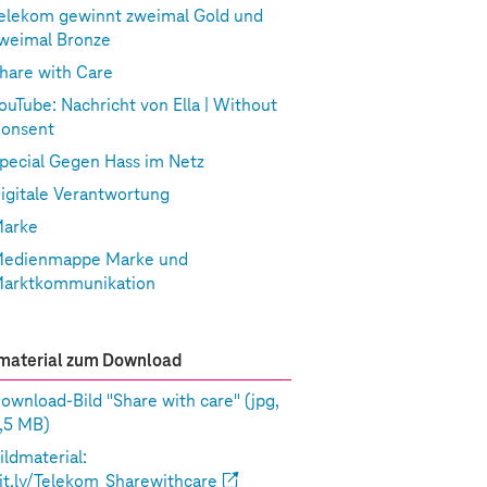
elekom gewinnt zweimal Gold und
weimal Bronze
hare with Care
ouTube: Nachricht von Ella | Without
onsent
pecial Gegen Hass im Netz
igitale Verantwortung
arke
edienmappe Marke und
arktkommunikation
material zum Download
ownload-Bild "Share with care"
(jpg,
,5 MB)
ildmaterial:
it.ly/Telekom_Sharewithcare